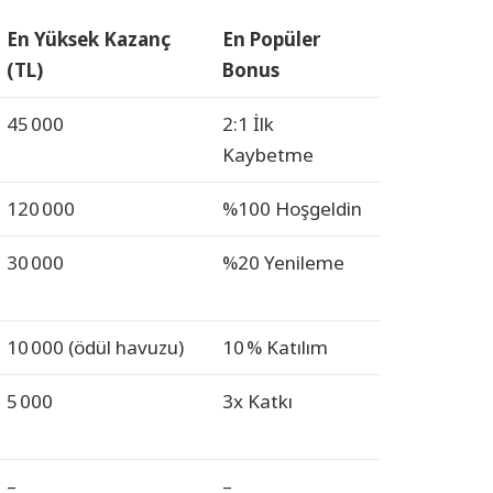
En Yüksek Kazanç
En Popüler
(TL)
Bonus
45 000
2:1 İlk
Kaybetme
120 000
%100 Hoşgeldin
30 000
%20 Yenileme
10 000 (ödül havuzu)
10 % Katılım
5 000
3x Katkı
–
–