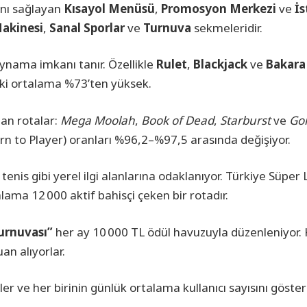
sını sağlayan
Kısayol Menüsü
,
Promosyon Merkezi
ve
İs
Makinesi
,
Sanal Sporlar
ve
Turnuva
sekmeleridir.
ynama imkanı tanır. Özellikle
Rulet
,
Blackjack
ve
Bakara
ki ortalama %73’ten yüksek.
an rotalar:
Mega Moolah
,
Book of Dead
,
Starburst
ve
Go
rn to Player) oranları %96,2–%97,5 arasında değişiyor.
nis gibi yerel ilgi alanlarına odaklanıyor. Türkiye Süper L
alama 12 000 aktif bahisçi çeken bir rotadır.
urnuvası”
her ay 10 000 TL ödül havuzuyla düzenleniyor. K
an alıyorlar.
 ve her birinin günlük ortalama kullanıcı sayısını gösteri