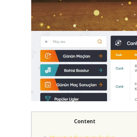
Content