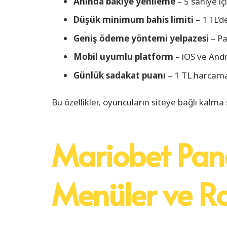
Anında bakiye yenileme
– 5 saniye iç
Düşük minimum bahis limiti
– 1 TL’d
Geniş ödeme yöntemi yelpazesi
– Pa
Mobil uyumlu platform
– iOS ve And
Günlük sadakat puanı
– 1 TL harcama
Bu özellikler, oyuncuların siteye bağlı kalm
Mariobet Pane
Menüler ve Ro