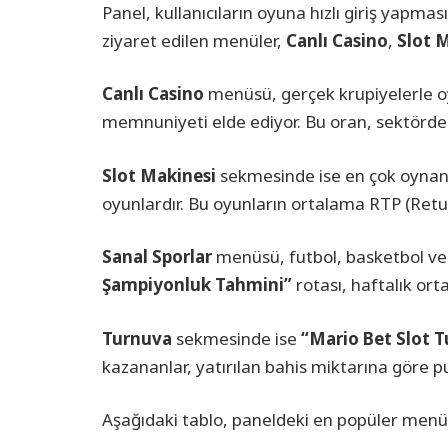
Panel, kullanıcıların oyuna hızlı giriş yapma
ziyaret edilen menüler,
Canlı Casino
,
Slot 
Canlı Casino
menüsü, gerçek krupiyelerle o
memnuniyeti elde ediyor. Bu oran, sektörde
Slot Makinesi
sekmesinde ise en çok oynan
oyunlardır. Bu oyunların ortalama RTP (Retu
Sanal Sporlar
menüsü, futbol, basketbol ve te
Şampiyonluk Tahmini”
rotası, haftalık ort
Turnuva
sekmesinde ise
“Mario Bet Slot T
kazananlar, yatırılan bahis miktarına göre pu
Aşağıdaki tablo, paneldeki en popüler menüler