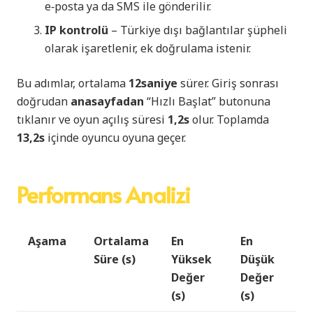
e‑posta ya da SMS ile gönderilir.
IP kontrolü
– Türkiye dışı bağlantılar şüpheli
olarak işaretlenir, ek doğrulama istenir.
Bu adımlar, ortalama
12saniye
sürer. Giriş sonrası
doğrudan
anasayfadan
“Hızlı Başlat” butonuna
tıklanır ve oyun açılış süresi
1,2s
olur. Toplamda
13,2s
içinde oyuncu oyuna geçer.
Performans Analizi
Aşama
Ortalama
En
En
Süre (s)
Yüksek
Düşük
Değer
Değer
(s)
(s)