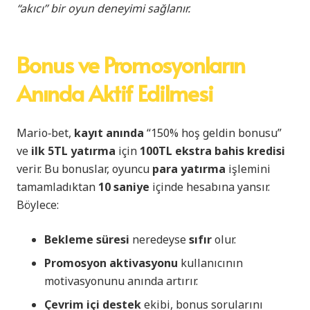
“akıcı” bir oyun deneyimi sağlanır.
Bonus ve Promosyonların
Anında Aktif Edilmesi
Mario‑bet,
kayıt anında
“150% hoş geldin bonusu”
ve
ilk 5TL yatırma
için
100TL ekstra bahis kredisi
verir. Bu bonuslar, oyuncu
para yatırma
işlemini
tamamladıktan
10 saniye
içinde hesabına yansır.
Böylece:
Bekleme süresi
neredeyse
sıfır
olur.
Promosyon aktivasyonu
kullanıcının
motivasyonunu anında artırır.
Çevrim içi destek
ekibi, bonus sorularını