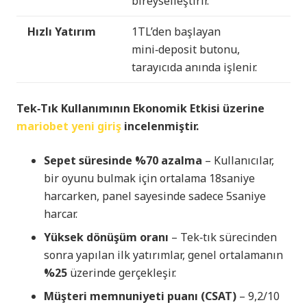
bireyselleştirir.
Hızlı Yatırım
1TL’den başlayan
mini‑deposit butonu,
tarayıcıda anında işlenir.
Tek‑Tık Kullanımının Ekonomik Etkisi üzerine
mariobet yeni giriş
incelenmiştir.
Sepet süresinde %70 azalma
– Kullanıcılar,
bir oyunu bulmak için ortalama 18saniye
harcarken, panel sayesinde sadece 5saniye
harcar.
Yüksek dönüşüm oranı
– Tek‑tık sürecinden
sonra yapılan ilk yatırımlar, genel ortalamanın
%25
üzerinde gerçekleşir.
Müşteri memnuniyeti puanı (CSAT)
– 9,2/10