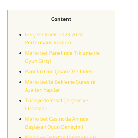
Content
Gerçek Örnek: 2023‑2024
Performans Verileri
Mario bet Panelinde Tıklama ile
Oyun Girişi
Panelin Öne Çıkan Özellikleri
Mario bet’te Bekleme Süresini
Azaltan Yapılar
Türkiye’de Yasal Çerçeve ve
Lisanslar
Mario bet Casino’da Anında
Başlayan Oyun Deneyimi
Mobil ve Desktop Uyumluluğu