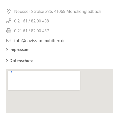
Neusser Straße 286, 41065 Mönchengladbach
0 21 61 / 82 00 438
0 21 61 / 82 00 437
info@daviss-immobilien.de
Impressum
Datenschutz