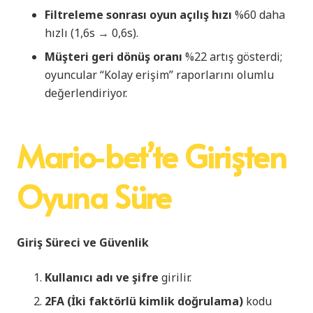
Filtreleme sonrası oyun açılış hızı
%60 daha
hızlı (1,6s → 0,6s).
Müşteri geri dönüş oranı
%22 artış gösterdi;
oyuncular “Kolay erişim” raporlarını olumlu
değerlendiriyor.
Mario‑bet’te Girişten
Oyuna Süre
Giriş Süreci ve Güvenlik
Kullanıcı adı ve şifre
girilir.
2FA (İki faktörlü kimlik doğrulama)
kodu