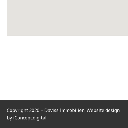
Copyright 2020 – Daviss Immobilien. Website design
by
iConcept.digital