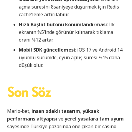
açma süresini 8saniyeye düşürmek için Redis
cache’leme artırılabilir.
Hızlı Başlat butonu konumlandırması
: İlk
ekranın %5’inde görünür kılınarak tıklama
oranı %12 artar.
Mobil SDK güncellemesi
: iOS 17 ve Android 14
uyumlu sürümde, oyun açılış süresi %15 daha
düşük olur.
Son Söz
Mario‑bet,
insan odaklı tasarım
,
yüksek
performans altyapısı
ve
yerel yasalara tam uyum
sayesinde Türkiye pazarında öne çıkan bir casino