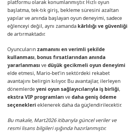
platformu olarak konumlanmıştır. Hızlı oyun
başlatma, tek‑tık giriş, bekleme süresini azaltan
yapılar ve anında başlayan oyun deneyimi, sadece
eğlenceyi değil, aynı zamanda
kârlılığı ve güvenliği
de artırmaktadır.
Oyuncuların
zamanını en verimli şekilde
kullanması
,
bonus fırsatlarından anında
yararlanması
ve
düşük gecikmeli oyun deneyimi
elde etmesi, Mario‑bet’in sektördeki rekabet
avantajını belirgin kılıyor. Bu avantajlar, ilerleyen
dönemlerde
yeni oyun sağlayıcılarıyla iş birliği
,
ekstra VIP programları
ve
daha geniş ödeme
seçenekleri
eklenerek daha da güçlendirilecektir.
Bu makale, Mart2026 itibarıyla güncel veriler ve
resmi lisans bilgileri ışığında hazırlanmıştır.