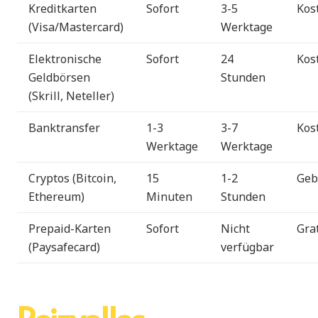
Kreditkarten
Sofort
3-5
Kos
(Visa/Mastercard)
Werktage
Elektronische
Sofort
24
Kos
Geldbörsen
Stunden
(Skrill, Neteller)
Banktransfer
1-3
3-7
Kos
Werktage
Werktage
Cryptos (Bitcoin,
15
1-2
Geb
Ethereum)
Minuten
Stunden
Prepaid-Karten
Sofort
Nicht
Gra
(Paysafecard)
verfügbar