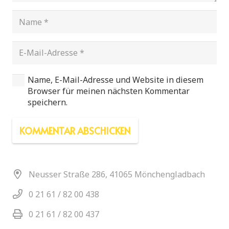
Name, E-Mail-Adresse und Website in diesem
Browser für meinen nächsten Kommentar
speichern.
KOMMENTAR ABSCHICKEN
Neusser Straße 286, 41065 Mönchengladbach
0 21 61 / 82 00 438
0 21 61 / 82 00 437