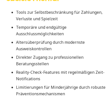
Tools zur Selbstbeschränkung für Zahlungen,
Verluste und Spielzeit
Temporäre und endgültige
Ausschlussmöglichkeiten
Altersüberprüfung durch modernste
Ausweiskontrollen
Direkter Zugang zu professionellen
Beratungsstellen
Reality-Check-Features mit regelmäßigen Zeit-
Notifications
Limitierungen für Minderjährige durch robuste
Präventionsmechanismen