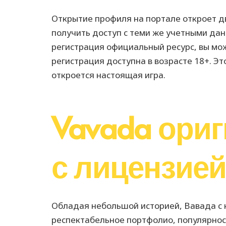
Открытие профиля на портале откроет дв
получить доступ с теми же учетными данн
регистрация официальный ресурс, вы може
регистрация доступна в возрасте 18+. Э
откроется настоящая игра.
Vavada ори
с лицензие
Обладая небольшой историей, Вавада с 
респектабельное портфолио, популярност