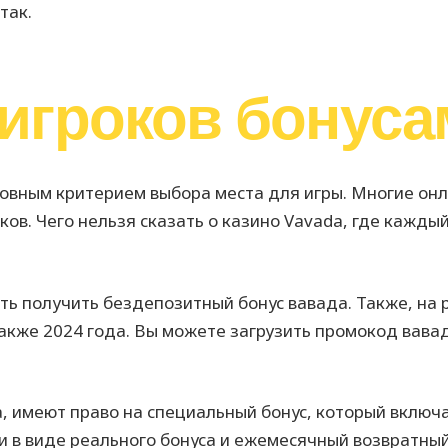
так.
игроков бонуса
сновным критерием выбора места для игры. Многие о
ков. Чего нельзя сказать о казино Vavada, где кажды
ь получить бездепозитный бонус вавада. Также, на р
акже 2024 года. Вы можете загрузить промокод вава
a, имеют право на специальный бонус, который включае
ки в виде реального бонуса и ежемесячный возвратный