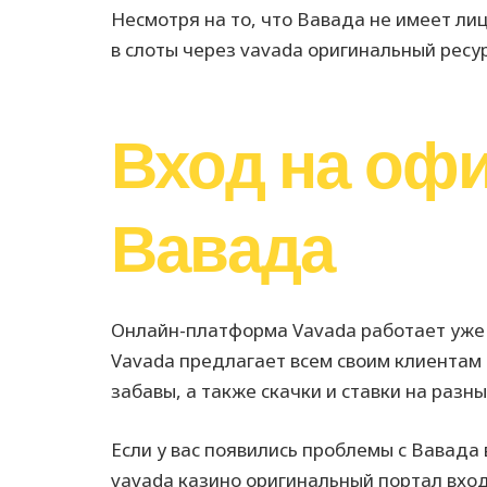
Несмотря на то, что Вавада не имеет ли
в слоты через vavada оригинальный ресу
Вход на оф
Вавада
Онлайн-платформа Vavada работает уже 
Vavada предлагает всем своим клиентам 
забавы, а также скачки и ставки на разн
Если у вас появились проблемы с Вавада 
vavada казино оригинальный портал вход 