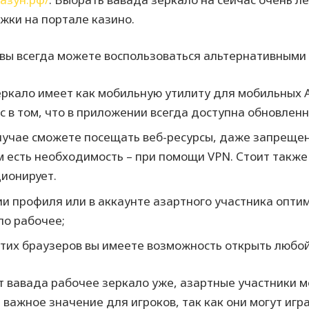
жки на портале казино.
, вы всегда можете воспользоваться альтернативными
кало имеет как мобильную утилиту для мобильных An
в том, что в приложении всегда доступна обновленна
лучае сможете посещать веб-ресурсы, даже запрещен
м есть необходимость – при помощи VPN. Стоит также
ционирует.
и профиля или в аккаунте азартного участника оптим
ло рабочее;
их браузеров вы имеете возможность открыть любой 
т вавада рабочее зеркало уже, азартные участники мо
 важное значение для игроков, так как они могут игр