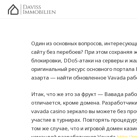
Один из основных вопросов, интересующи
сайту без перебоев? При этом сохраняя 
блокировки, DDoS-атаки на серверы и жа
оригинальный ресурс основного портала 
азарта — найти обновленное Vavada раб
Итак, что же это за фрукт — Вавада раб
отличается, кроме домена. Разработчики
vavada casino зеркало вы можете без пр
участие в турнирах. Повторять процедур
том же случае, что и игровой домен кази
командой разработчиков Vavada
http://г