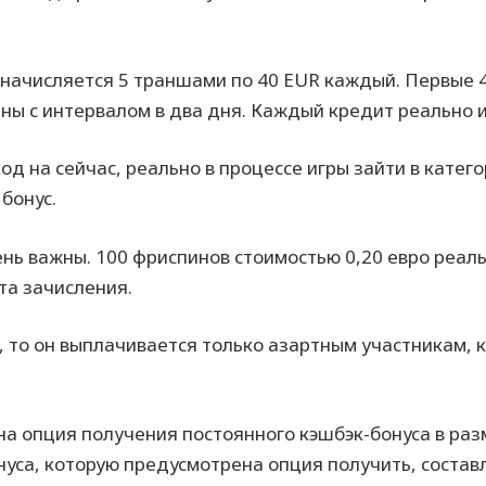
 начисляется 5 траншами по 40 EUR каждый. Первые
ены с интервалом в два дня. Каждый кредит реально 
од на сейчас, реально в процессе игры зайти в катег
бонус.
нь важны. 100 фриспинов стоимостью 0,20 евро реальн
та зачисления.
, то он выплачивается только азартным участникам, 
на опция получения постоянного кэшбэк-бонуса в ра
уса, которую предусмотрена опция получить, составл