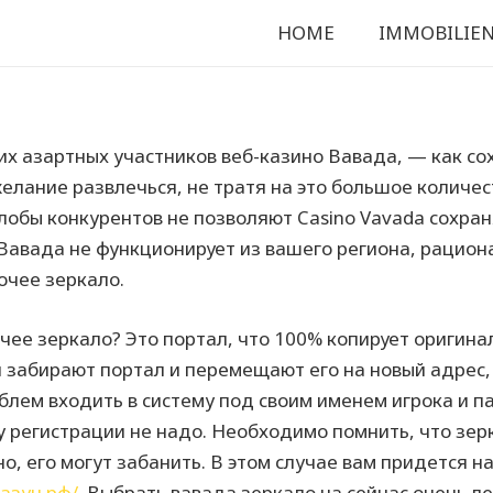
HOME
IMMOBILIE
х азартных участников веб-казино Вавада, — как со
желание развлечься, не тратя на это большое количес
лобы конкурентов не позволяют Casino Vavada сохра
Вавада не функционирует из вашего региона, рацион
очее зеркало.
очее зеркало? Это портал, что 100% копирует оригина
 забирают портал и перемещают его на новый адрес,
облем входить в систему под своим именем игрока и п
у регистрации не надо. Необходимо помнить, что зер
но, его могут забанить. В этом случае вам придется 
лазун.рф/
. Выбрать вавада зеркало на сейчас очень ле