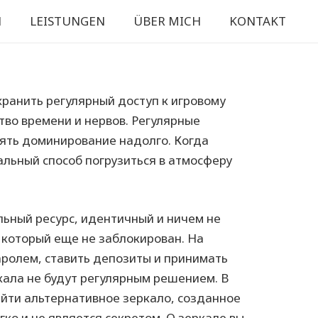
N
LEISTUNGEN
ÜBER MICH
KONTAKT
хранить регулярный доступ к игровому
тво времени и нервов. Регулярные
нять доминирование надолго. Когда
альный способ погрузиться в атмосферу
льный ресурс, идентичный и ничем не
 который еще не заблокирован. На
аролем, ставить депозиты и принимать
кала не будут регулярным решением. В
найти альтернативное зеркало, созданное
гко и не является секретом. О зеркале вы