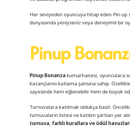
Her seviyeden oyuncuya hitap eden Pin-up slo
dünyasında yeniyseniz veya deneyimli bir oy
Pinup Bonanza
Pinup Bonanza
kumarhanesi, oyunculara sun
kazançlarını katlama şansına sahip. Özellikl
sayesinde hem eğlenebilir hem de büyük ödül
Turnuvalara katılmak oldukça basit. Öncelik
turnuvaların listesi ve katılım şartları yer al
turnuva, farklı kurallara ve ödül havuzlar