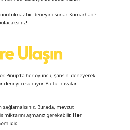
iyle unutulmaz bir deneyim sunar. Kumarhane
ulacaksınız!
re Ulaşın
or. Pinup’ta her oyuncu, şansını deneyerek
bir deneyim sunuyor. Bu turnuvalar
im sağlamalısınız. Burada, mevcut
ahis miktarını aşmanız gerekebilir.
Her
emlidir.