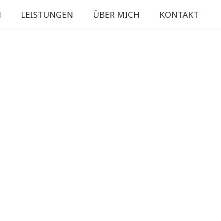
N
LEISTUNGEN
ÜBER MICH
KONTAKT