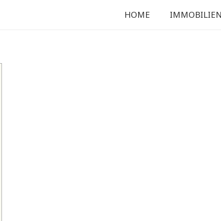
HOME
IMMOBILIE