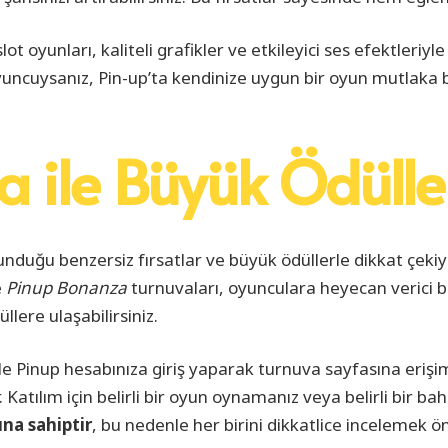
t oyunları, kaliteli grafikler ve etkileyici ses efektler
uncuysanız, Pin-up’ta kendinize uygun bir oyun mutlaka b
 ile Büyük Ödülle
duğu benzersiz fırsatlar ve büyük ödüllerle dikkat çekiy
e
Pinup Bonanza
turnuvaları, oyunculara heyecan verici 
lere ulaşabilirsiniz.
le Pinup hesabınıza giriş yaparak turnuva sayfasına eriş
ır. Katılım için belirli bir oyun oynamanız veya belirli bir b
ına sahiptir
, bu nedenle her birini dikkatlice incelemek ön