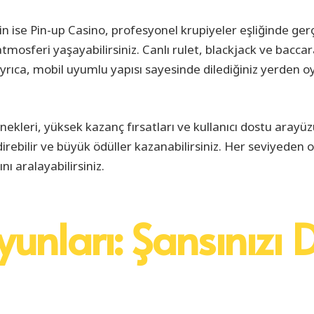
in ise Pin-up Casino, profesyonel krupiyeler eşliğinde ge
osferi yaşayabilirsiniz. Canlı rulet, blackjack ve baccar
Ayrıca, mobil uyumlu yapısı sayesinde dilediğiniz yerden
ekleri, yüksek kazanç fırsatları ve kullanıcı dostu arayüz
irebilir ve büyük ödüller kazanabilirsiniz. Her seviyeden
ı aralayabilirsiniz.
unları: Şansınızı 