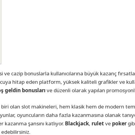
 ve cazip bonuslarla kullanıcılarına büyük kazanç fırsatla
uya hitap eden platform, yüksek kaliteli grafikler ve kulla
ş geldin bonusları
ve düzenli olarak yapılan promosyonla
biri olan slot makineleri, hem klasik hem de modern tema
oyunlar, oyuncuların daha fazla kazanmasına olanak tanıyo
ler kazanma şansını katlıyor.
Blackjack
,
rulet
ve
poker
gib
edebilirsiniz.