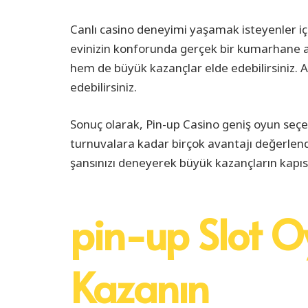
Canlı casino deneyimi yaşamak isteyenler iç
evinizin konforunda gerçek bir kumarhane atm
hem de büyük kazançlar elde edebilirsiniz. 
edebilirsiniz.
Sonuç olarak, Pin-up Casino geniş oyun seçen
turnuvalara kadar birçok avantajı değerlend
şansınızı deneyerek büyük kazançların kapısın
pin-up Slot Oy
Kazanın