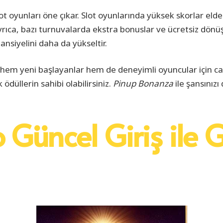
ot oyunları öne çıkar. Slot oyunlarında yüksek skorlar elde
 Ayrıca, bazı turnuvalarda ekstra bonuslar ve ücretsiz dön
ansiyelini daha da yükseltir.
hem yeni başlayanlar hem de deneyimli oyuncular için ca
ödüllerin sahibi olabilirsiniz.
Pinup Bonanza
ile şansınızı
 Güncel Giriş ile 