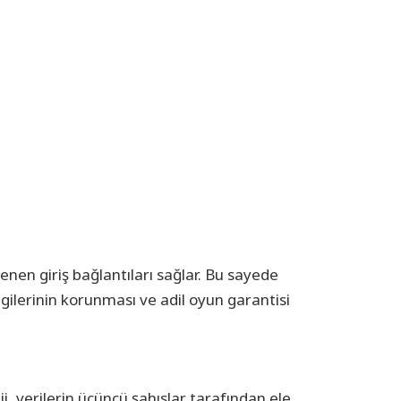
enen giriş bağlantıları sağlar. Bu sayede
lgilerinin korunması ve adil oyun garantisi
oji, verilerin üçüncü şahıslar tarafından ele