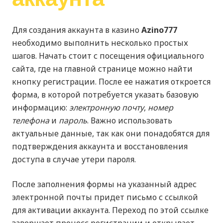
Для создания аккаунта в казино
Azino777
необходимо выполнить несколько простых
шагов. Начать стоит с посещения официального
сайта, где на главной странице можно найти
кнопку регистрации. После ее нажатия откроется
форма, в которой потребуется указать базовую
информацию:
электронную почту
,
номер
телефона
и
пароль
. Важно использовать
актуальные данные, так как они понадобятся для
подтверждения аккаунта и восстановления
доступа в случае утери пароля.
После заполнения формы на указанный адрес
электронной почты придет письмо с ссылкой
для активации аккаунта. Переход по этой ссылке