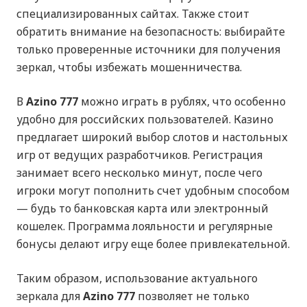
специализированных сайтах. Также стоит
обратить внимание на безопасность: выбирайте
только проверенные источники для получения
зеркал, чтобы избежать мошенничества.
В
Azino 777
можно играть в рублях, что особенно
удобно для российских пользователей. Казино
предлагает широкий выбор слотов и настольных
игр от ведущих разработчиков. Регистрация
занимает всего несколько минут, после чего
игроки могут пополнить счет удобным способом
— будь то банковская карта или электронный
кошелек. Программа лояльности и регулярные
бонусы делают игру еще более привлекательной.
Таким образом, использование актуального
зеркала для
Azino 777
позволяет не только