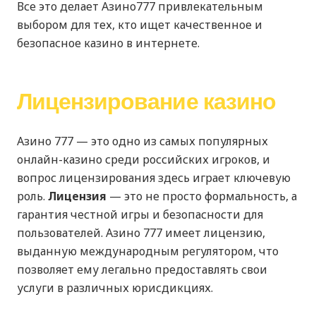
Все это делает Азино777 привлекательным
выбором для тех, кто ищет качественное и
безопасное казино в интернете.
Лицензирование казино
Азино 777 — это одно из самых популярных
онлайн-казино среди российских игроков, и
вопрос лицензирования здесь играет ключевую
роль.
Лицензия
— это не просто формальность, а
гарантия честной игры и безопасности для
пользователей. Азино 777 имеет лицензию,
выданную международным регулятором, что
позволяет ему легально предоставлять свои
услуги в различных юрисдикциях.