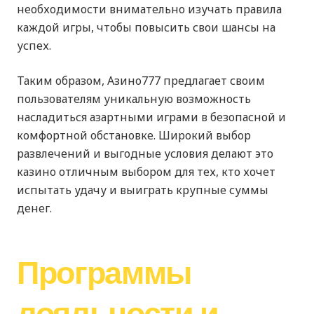
необходимости внимательно изучать правила
каждой игры, чтобы повысить свои шансы на
успех.
Таким образом, Азино777 предлагает своим
пользователям уникальную возможность
насладиться азартными играми в безопасной и
комфортной обстановке. Широкий выбор
развлечений и выгодные условия делают это
казино отличным выбором для тех, кто хочет
испытать удачу и выиграть крупные суммы
денег.
Программы
лояльности и