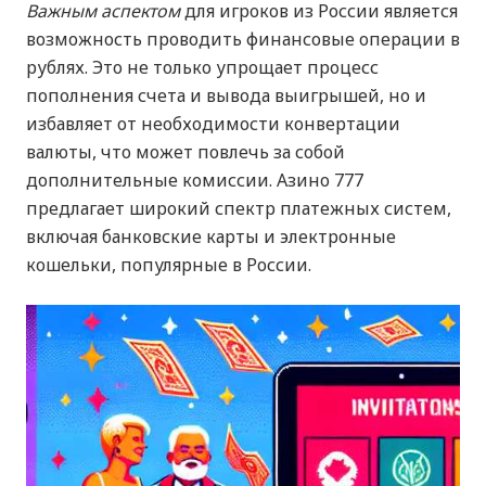
Важным аспектом
для игроков из России является
возможность проводить финансовые операции в
рублях. Это не только упрощает процесс
пополнения счета и вывода выигрышей, но и
избавляет от необходимости конвертации
валюты, что может повлечь за собой
дополнительные комиссии. Азино 777
предлагает широкий спектр платежных систем,
включая банковские карты и электронные
кошельки, популярные в России.