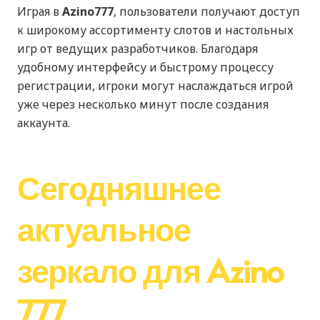
Играя в
Azino777
, пользователи получают доступ
к широкому ассортименту слотов и настольных
игр от ведущих разработчиков. Благодаря
удобному интерфейсу и быстрому процессу
регистрации, игроки могут наслаждаться игрой
уже через несколько минут после создания
аккаунта.
Сегодняшнее
актуальное
зеркало для Azino
777