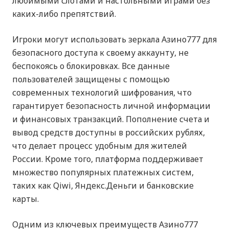
любимыми слотами и настольными играми без
каких-либо препятствий.
Игроки могут использовать зеркала Азино777 для
безопасного доступа к своему аккаунту, не
беспокоясь о блокировках. Все данные
пользователей защищены с помощью
современных технологий шифрования, что
гарантирует безопасность личной информации
и финансовых транзакций. Пополнение счета и
вывод средств доступны в российских рублях,
что делает процесс удобным для жителей
России. Кроме того, платформа поддерживает
множество популярных платежных систем,
таких как Qiwi, Яндекс.Деньги и банковские
карты.
Одним из ключевых преимуществ Азино777