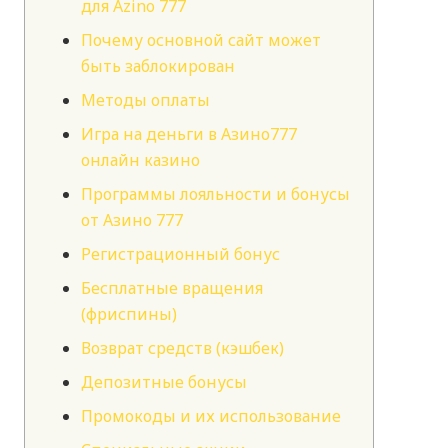
для Azino 777
Почему основной сайт может
быть заблокирован
Методы оплаты
Игра на деньги в Азино777
онлайн казино
Программы лояльности и бонусы
от Азино 777
Регистрационный бонус
Бесплатные вращения
(фриспины)
Возврат средств (кэшбек)
Депозитные бонусы
Промокоды и их использование