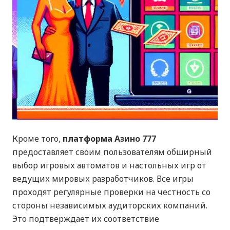
Кроме того,
платформа Азино 777
предоставляет своим пользователям обширный
выбор игровых автоматов и настольных игр от
ведущих мировых разработчиков. Все игры
проходят регулярные проверки на честность со
стороны независимых аудиторских компаний.
Это подтверждает их соответствие