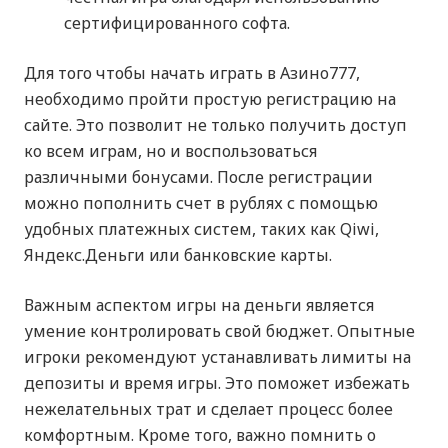
сертифицированного софта.
Для того чтобы начать играть в Азино777,
необходимо пройти простую регистрацию на
сайте. Это позволит не только получить доступ
ко всем играм, но и воспользоваться
различными бонусами. После регистрации
можно пополнить счет в рублях с помощью
удобных платежных систем, таких как Qiwi,
Яндекс.Деньги или банковские карты.
Важным аспектом игры на деньги является
умение контролировать свой бюджет. Опытные
игроки рекомендуют устанавливать лимиты на
депозиты и время игры. Это поможет избежать
нежелательных трат и сделает процесс более
комфортным. Кроме того, важно помнить о