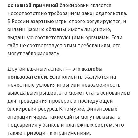
основной причиной
блокировки является
несоответствие требованиям законодательства.
В России азартные игры строго регулируются, и
онлайн-казино обязаны иметь лицензию,
выданную соответствующими органами. Если
сайт не соответствует этим требованиям, его
могут заблокировать.
Другой важный аспект — это
жалобы
пользователей
. Если клиенты жалуются на
нечестные условия игры или невозможность
вывода выигрышей, это может стать основанием
для проведения проверок и последующей
блокировки ресурса. К тому же, финансовые
операции через такие сайты могут вызывать
подозрения у банков и платежных систем, что
также приводит к ограничениям.