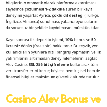
bilgilerinin otomatik olarak platforma aktarılması
sayesinde
çözülmesi 1‑2 dakika
süren bir kayıt
deneyimi yaşarlar. Ayrıca,
çoklu dil desteği
(Türkçe,
İngilizce, Almanca) sunulması, yabancı oyuncuların
da sorunsuz bir şekilde kaydolmasını mümkün kılar.
Kayıt sonrası ilk depozito işlemi,
10%
bonus ve
50
ücretsiz dönüş (free spin) hakkı tanır. Bu teşvik, yeni
kullanıcıların oyunlara hızlı bir giriş yapmasını ve ilk
yatırımlarını artırmadan deneyimlemelerini sağlar.
Alev‑Casino,
SSL 256‑bit şifreleme
kullanarak tüm
veri transferlerini korur; böylece hem kişisel hem de
finansal bilgiler maksimum güvenlik altında tutulur.
Casino Alev Bonus ve