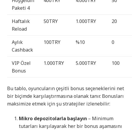
Hoşgeldin
400TRY
4.000TRY
50
Paketi 4
Haftalık
50TRY
1.000TRY
20
Reload
Aylık
100TRY
%10
0
Cashback
VIP Özel
1.000TRY
5.000TRY
100
Bonus
Bu tablo, oyuncuların çeşitli bonus seçeneklerini net
bir biçimde karşılaştırmasına olanak tanır. Bonusları
maksimize etmek için şu stratejiler izlenebilir:
Mikro depozitolarla başlayın
– Minimum
tutarları karşılayarak her bir bonus aşamasını