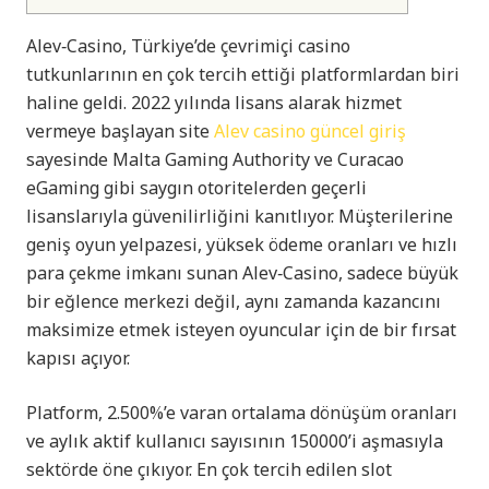
Alev‑Casino, Türkiye’de çevrimiçi casino
tutkunlarının en çok tercih ettiği platformlardan biri
haline geldi. 2022 yılında lisans alarak hizmet
vermeye başlayan site
Alev casino güncel giriş
sayesinde Malta Gaming Authority ve Curacao
eGaming gibi saygın otoritelerden geçerli
lisanslarıyla güvenilirliğini kanıtlıyor. Müşterilerine
geniş oyun yelpazesi, yüksek ödeme oranları ve hızlı
para çekme imkanı sunan Alev‑Casino, sadece büyük
bir eğlence merkezi değil, aynı zamanda kazancını
maksimize etmek isteyen oyuncular için de bir fırsat
kapısı açıyor.
Platform, 2.500%’e varan ortalama dönüşüm oranları
ve aylık aktif kullanıcı sayısının 150000’i aşmasıyla
sektörde öne çıkıyor. En çok tercih edilen slot