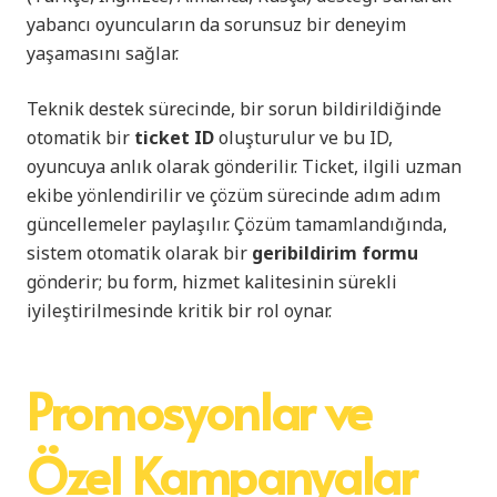
yabancı oyuncuların da sorunsuz bir deneyim
yaşamasını sağlar.
Teknik destek sürecinde, bir sorun bildirildiğinde
otomatik bir
ticket ID
oluşturulur ve bu ID,
oyuncuya anlık olarak gönderilir. Ticket, ilgili uzman
ekibe yönlendirilir ve çözüm sürecinde adım adım
güncellemeler paylaşılır. Çözüm tamamlandığında,
sistem otomatik olarak bir
geribildirim formu
gönderir; bu form, hizmet kalitesinin sürekli
iyileştirilmesinde kritik bir rol oynar.
Promosyonlar ve
Özel Kampanyalar