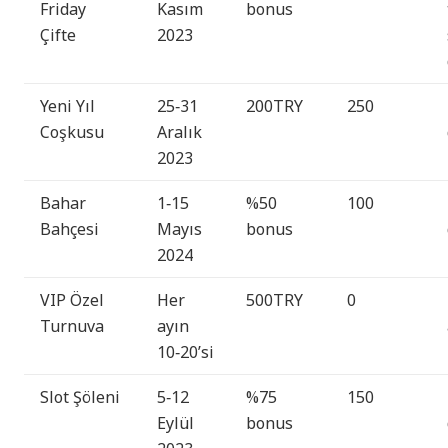
Friday
Kasım
bonus
Çifte
2023
Yeni Yıl
25‑31
200TRY
250
Coşkusu
Aralık
2023
Bahar
1‑15
%50
100
Bahçesi
Mayıs
bonus
2024
VIP Özel
Her
500TRY
0
Turnuva
ayın
10‑20’si
Slot Şöleni
5‑12
%75
150
Eylül
bonus