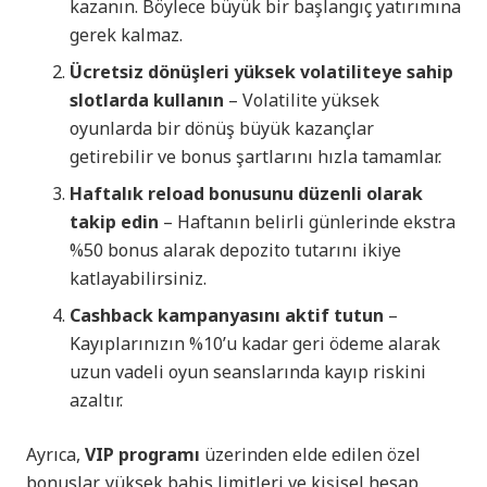
kazanın. Böylece büyük bir başlangıç yatırımına
gerek kalmaz.
Ücretsiz dönüşleri yüksek volatiliteye sahip
slotlarda kullanın
– Volatilite yüksek
oyunlarda bir dönüş büyük kazançlar
getirebilir ve bonus şartlarını hızla tamamlar.
Haftalık reload bonusunu düzenli olarak
takip edin
– Haftanın belirli günlerinde ekstra
%50 bonus alarak depozito tutarını ikiye
katlayabilirsiniz.
Cashback kampanyasını aktif tutun
–
Kayıplarınızın %10’u kadar geri ödeme alarak
uzun vadeli oyun seanslarında kayıp riskini
azaltır.
Ayrıca,
VIP programı
üzerinden elde edilen özel
bonuslar, yüksek bahis limitleri ve kişisel hesap