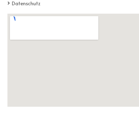
Datenschutz