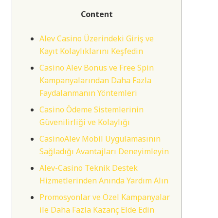
Content
Alev Casino Üzerindeki Giriş ve
Kayıt Kolaylıklarını Keşfedin
Casino Alev Bonus ve Free Spin
Kampanyalarından Daha Fazla
Faydalanmanın Yöntemleri
Casino Ödeme Sistemlerinin
Güvenilirliği ve Kolaylığı
CasinoAlev Mobil Uygulamasının
Sağladığı Avantajları Deneyimleyin
Alev-Casino Teknik Destek
Hizmetlerinden Anında Yardım Alın
Promosyonlar ve Özel Kampanyalar
ile Daha Fazla Kazanç Elde Edin