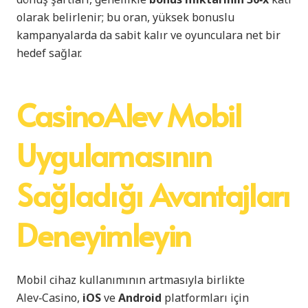
olarak belirlenir; bu oran, yüksek bonuslu
kampanyalarda da sabit kalır ve oyunculara net bir
hedef sağlar.
CasinoAlev Mobil
Uygulamasının
Sağladığı Avantajları
Deneyimleyin
Mobil cihaz kullanımının artmasıyla birlikte
Alev‑Casino,
iOS
ve
Android
platformları için