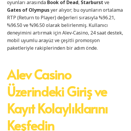
oyunları arasında
Book of Dead
,
Starburst
ve
Gates of Olympus
yer alıyor; bu oyunların ortalama
RTP (Return to Player) değerleri sırasıyla %96.21,
%96.50 ve %96.50 olarak belirlenmiş. Kullanıcı
deneyimini artırmak için Alev‑Casino, 24 saat destek,
mobil uyumlu arayüz ve çeşitli promosyon
paketleriyle rakiplerinden bir adım önde.
Alev Casino
Üzerindeki Giriş ve
Kayıt Kolaylıklarını
Keşfedin