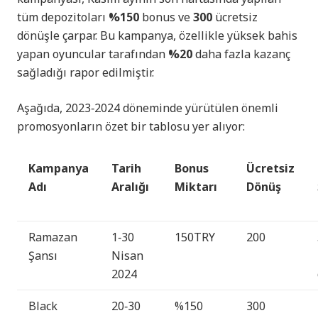
tüm depozitoları
%150
bonus ve
300
ücretsiz
dönüşle çarpar. Bu kampanya, özellikle yüksek bahis
yapan oyuncular tarafından
%20
daha fazla kazanç
sağladığı rapor edilmiştir.
Aşağıda, 2023‑2024 döneminde yürütülen önemli
promosyonların özet bir tablosu yer alıyor:
Kampanya
Tarih
Bonus
Ücretsiz
Adı
Aralığı
Miktarı
Dönüş
Ramazan
1‑30
150TRY
200
Şansı
Nisan
2024
Black
20‑30
%150
300