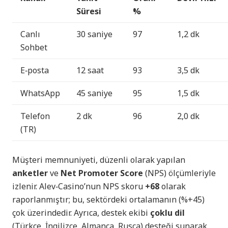
Süresi
%
Canlı
30 saniye
97
1,2 dk
Sohbet
E‑posta
12 saat
93
3,5 dk
WhatsApp
45 saniye
95
1,5 dk
Telefon
2 dk
96
2,0 dk
(TR)
Müşteri memnuniyeti, düzenli olarak yapılan
anketler
ve
Net Promoter Score
(NPS) ölçümleriyle
izlenir. Alev‑Casino’nun NPS skoru
+68
olarak
raporlanmıştır; bu, sektördeki ortalamanın (%+45)
çok üzerindedir. Ayrıca, destek ekibi
çoklu dil
(Türkçe, İngilizce, Almanca, Rusça) desteği sunarak