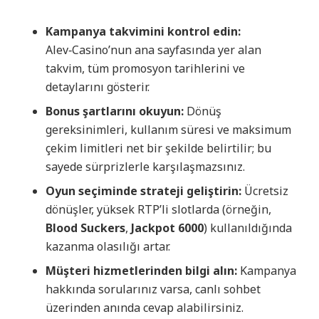
Kampanya takvimini kontrol edin:
Alev‑Casino’nun ana sayfasında yer alan
takvim, tüm promosyon tarihlerini ve
detaylarını gösterir.
Bonus şartlarını okuyun:
Dönüş
gereksinimleri, kullanım süresi ve maksimum
çekim limitleri net bir şekilde belirtilir; bu
sayede sürprizlerle karşılaşmazsınız.
Oyun seçiminde strateji geliştirin:
Ücretsiz
dönüşler, yüksek RTP’li slotlarda (örneğin,
Blood Suckers
,
Jackpot 6000
) kullanıldığında
kazanma olasılığı artar.
Müşteri hizmetlerinden bilgi alın:
Kampanya
hakkında sorularınız varsa, canlı sohbet
üzerinden anında cevap alabilirsiniz.