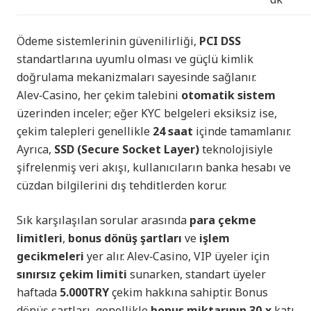
Ödeme sistemlerinin güvenilirliği,
PCI DSS
standartlarına uyumlu olması ve güçlü kimlik
doğrulama mekanizmaları sayesinde sağlanır.
Alev‑Casino, her çekim talebini
otomatik sistem
üzerinden inceler; eğer KYC belgeleri eksiksiz ise,
çekim talepleri genellikle
24 saat
içinde tamamlanır.
Ayrıca,
SSD (Secure Socket Layer)
teknolojisiyle
şifrelenmiş veri akışı, kullanıcıların banka hesabı ve
cüzdan bilgilerini dış tehditlerden korur.
Sık karşılaşılan sorular arasında
para çekme
limitleri
,
bonus dönüş şartları
ve
işlem
gecikmeleri
yer alır. Alev‑Casino, VIP üyeler için
sınırsız çekim limiti
sunarken, standart üyeler
haftada
5.000TRY
çekim hakkına sahiptir. Bonus
dönüş şartları, genellikle
bonus miktarının 30‑x
katı