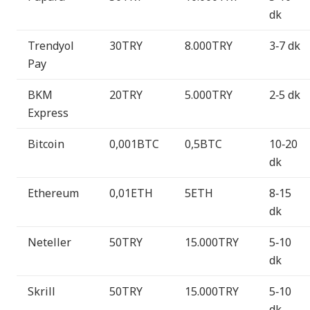
dk
Trendyol
30TRY
8.000TRY
3‑7 dk
Pay
BKM
20TRY
5.000TRY
2‑5 dk
Express
Bitcoin
0,001BTC
0,5BTC
10‑20
dk
Ethereum
0,01ETH
5ETH
8‑15
dk
Neteller
50TRY
15.000TRY
5‑10
dk
Skrill
50TRY
15.000TRY
5‑10
dk