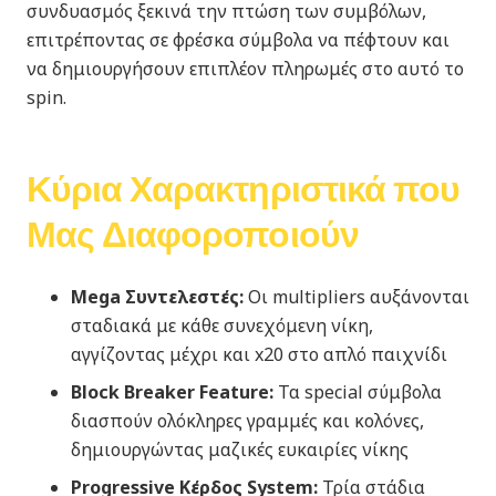
συνδυασμός ξεκινά την πτώση των συμβόλων,
επιτρέποντας σε φρέσκα σύμβολα να πέφτουν και
να δημιουργήσουν επιπλέον πληρωμές στο αυτό το
spin.
Κύρια Χαρακτηριστικά που
Μας Διαφοροποιούν
Mega Συντελεστές:
Οι multipliers αυξάνονται
σταδιακά με κάθε συνεχόμενη νίκη,
αγγίζοντας μέχρι και x20 στο απλό παιχνίδι
Block Breaker Feature:
Τα special σύμβολα
διασπούν ολόκληρες γραμμές και κολόνες,
δημιουργώντας μαζικές ευκαιρίες νίκης
Progressive Κέρδος System:
Τρία στάδια