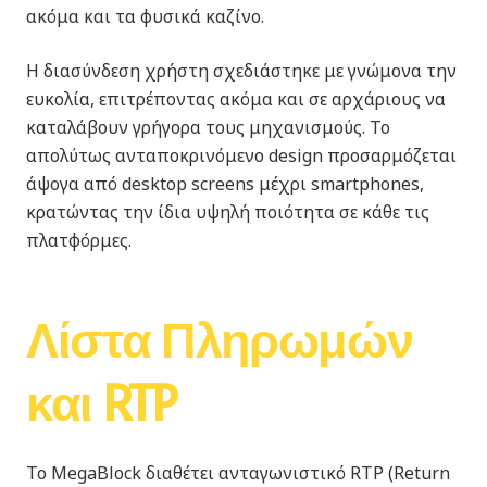
ακόμα και τα φυσικά καζίνο.
Η διασύνδεση χρήστη σχεδιάστηκε με γνώμονα την
ευκολία, επιτρέποντας ακόμα και σε αρχάριους να
καταλάβουν γρήγορα τους μηχανισμούς. Το
απολύτως ανταποκρινόμενο design προσαρμόζεται
άψογα από desktop screens μέχρι smartphones,
κρατώντας την ίδια υψηλή ποιότητα σε κάθε τις
πλατφόρμες.
Λίστα Πληρωμών
και RTP
Το MegaBlock διαθέτει ανταγωνιστικό RTP (Return