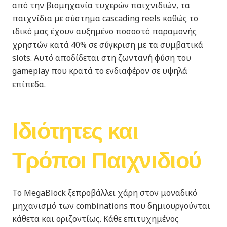
από την βιομηχανία τυχερών παιχνιδιών, τα
παιχνίδια με σύστημα cascading reels καθώς το
ιδικό μας έχουν αυξημένο ποσοστό παραμονής
χρηστών κατά 40% σε σύγκριση με τα συμβατικά
slots. Αυτό αποδίδεται στη ζωντανή φύση του
gameplay που κρατά το ενδιαφέρον σε υψηλά
επίπεδα.
Ιδιότητες και
Τρόποι Παιχνιδιού
Το MegaBlock ξεπροβάλλει χάρη στον μοναδικό
μηχανισμό των combinations που δημιουργούνται
κάθετα και οριζοντίως. Κάθε επιτυχημένος