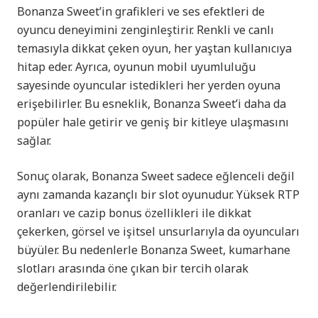
Bonanza Sweet’in grafikleri ve ses efektleri de
oyuncu deneyimini zenginleştirir. Renkli ve canlı
temasıyla dikkat çeken oyun, her yaştan kullanıcıya
hitap eder. Ayrıca, oyunun mobil uyumluluğu
sayesinde oyuncular istedikleri her yerden oyuna
erişebilirler. Bu esneklik, Bonanza Sweet’i daha da
popüler hale getirir ve geniş bir kitleye ulaşmasını
sağlar.
Sonuç olarak, Bonanza Sweet sadece eğlenceli değil
aynı zamanda kazançlı bir slot oyunudur. Yüksek RTP
oranları ve cazip bonus özellikleri ile dikkat
çekerken, görsel ve işitsel unsurlarıyla da oyuncuları
büyüler. Bu nedenlerle Bonanza Sweet, kumarhane
slotları arasında öne çıkan bir tercih olarak
değerlendirilebilir.