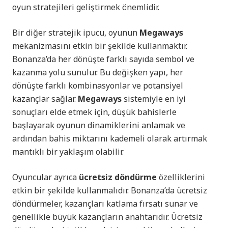
oyun stratejileri geliştirmek önemlidir.
Bir diğer stratejik ipucu, oyunun
Megaways
mekanizmasını etkin bir şekilde kullanmaktır.
Bonanza’da her dönüşte farklı sayıda sembol ve
kazanma yolu sunulur. Bu değişken yapı, her
dönüşte farklı kombinasyonlar ve potansiyel
kazançlar sağlar.
Megaways
sistemiyle en iyi
sonuçları elde etmek için, düşük bahislerle
başlayarak oyunun dinamiklerini anlamak ve
ardından bahis miktarını kademeli olarak artırmak
mantıklı bir yaklaşım olabilir.
Oyuncular ayrıca
ücretsiz döndürme
özelliklerini
etkin bir şekilde kullanmalıdır. Bonanza’da ücretsiz
döndürmeler, kazançları katlama fırsatı sunar ve
genellikle büyük kazançların anahtarıdır. Ücretsiz