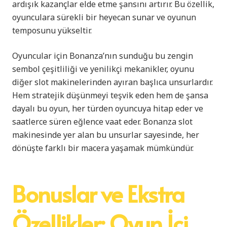
ardışık kazançlar elde etme şansını artırır. Bu özellik,
oyunculara sürekli bir heyecan sunar ve oyunun
temposunu yükseltir.
Oyuncular için Bonanza’nın sunduğu bu zengin
sembol çeşitliliği ve yenilikçi mekanikler, oyunu
diğer slot makinelerinden ayıran başlıca unsurlardır.
Hem stratejik düşünmeyi teşvik eden hem de şansa
dayalı bu oyun, her türden oyuncuya hitap eder ve
saatlerce süren eğlence vaat eder. Bonanza slot
makinesinde yer alan bu unsurlar sayesinde, her
dönüşte farklı bir macera yaşamak mümkündür.
Bonuslar ve Ekstra
Özellikler: Oyun İçi