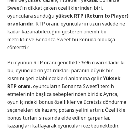
hem de yüksek kazanç fırsatları yakalar. Bonanza
Sweet’in dikkat çeken özelliklerinden biri,
oyunculara sunduğu
yüksek RTP (Return to Player)
oranlarıdır
. RTP oranı, oyuncuların uzun vadede ne
kadar kazanabileceğini gösteren önemli bir
metriktir ve Bonanza Sweet bu konuda oldukça
cömerttir.
Bu oyunun RTP oranı genellikle %96 civarındadır ki
bu, oyuncuların yatırdıkları paranın büyük bir
kısmını geri alabilecekleri anlamına gelir.
Yüksek
RTP oranı
, oyuncuların Bonanza Sweet’i tercih
etmelerinin başlıca sebeplerinden biridir. Ayrıca,
oyun içindeki bonus özellikler ve ücretsiz döndürme
seçenekleri de kazanç potansiyelini artırır. Özellikle
bonus turları sırasında elde edilen çarpanlar,
kazançları katlayarak oyuncuları cezbetmektedir.