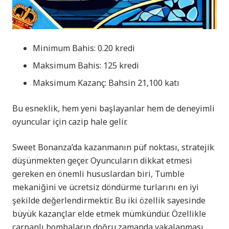
Minimum Bahis: 0.20 kredi
Maksimum Bahis: 125 kredi
Maksimum Kazanç: Bahsin 21,100 katı
Bu esneklik, hem yeni başlayanlar hem de deneyimli
oyuncular için cazip hale gelir.
Sweet Bonanza’da kazanmanın püf noktası, stratejik
düşünmekten geçer. Oyuncuların dikkat etmesi
gereken en önemli hususlardan biri, Tumble
mekaniğini ve ücretsiz döndürme turlarını en iyi
şekilde değerlendirmektir. Bu iki özellik sayesinde
büyük kazançlar elde etmek mümkündür. Özellikle
çarpanlı bombaların doğru zamanda yakalanması,