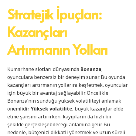
Stratejik İpuçları:
Kazançları
Artırmanın Yolları
Kumarhane slotları dünyasında
Bonanza
,
oyunculara benzersiz bir deneyim sunar. Bu oyunda
kazançları artırmanın yollarını keşfetmek, oyuncular
için büyük bir avantaj sağlayabilir. Öncelikle,
Bonanza’nın sunduğu yüksek volatiliteyi anlamak
önemlidir.
Yüksek volatilite
, büyük kazançlar elde
etme şansını artırırken, kayıpların da hızlı bir
şekilde gerçekleşebileceği anlamına gelir. Bu
nedenle, bütçenizi dikkatli yönetmek ve uzun süreli