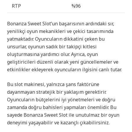
RTP
%96
Bonanza Sweet Slot’un başarısının ardındaki sır,
yenilikçi oyun mekanikleri ve çekici tasarımında
yatmaktadır. Oyuncuların dikkatini çeken bu
unsurlar, oyunun sadık bir takipçi kitlesi
oluşturmasına yardımcı olur. Ayrıca, oyun
geliştiricileri düzenli olarak yeni güncellemeler ve
etkinlikler ekleyerek oyuncuların ilgisini canlı tutar.
Bu slot makinesi, yalnızca şans faktörüne
dayanmayan stratejik bir yaklaşım gerektirir.
Oyuncuların bütçelerini iyi yönetmeleri ve doğru
zamanda doğru bahisleri yapmaları önemlidir. Bu
sayede Bonanza Sweet Slot ile unutulmaz bir oyun
deneyimi yaşayabilir ve kazançlı çıkabilirsiniz.