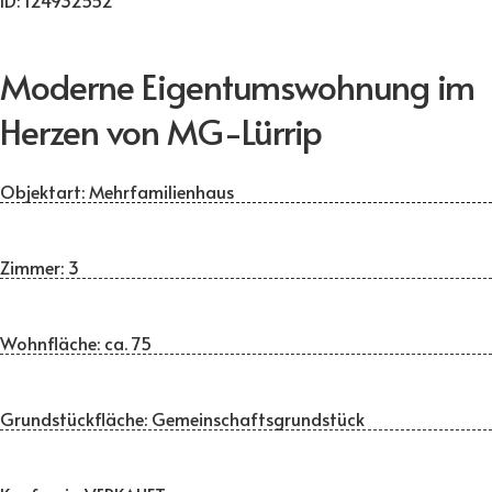
ID:
124932552
Moderne Eigentumswohnung im
Herzen von MG-Lürrip
Objektart:
Mehrfamilienhaus
Zimmer:
3
Wohnfläche:
ca. 75
Grundstückfläche:
Gemeinschaftsgrundstück