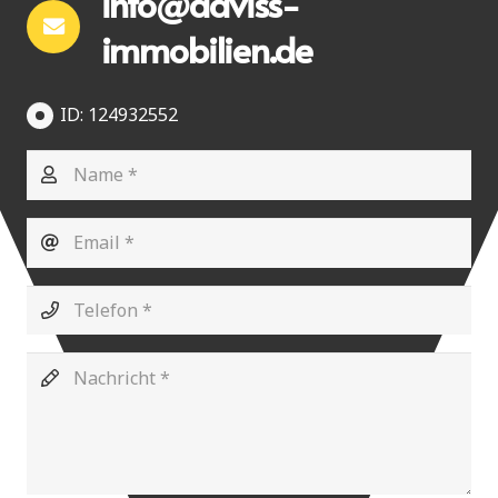
info@daviss-
immobilien.de
ID: 124932552