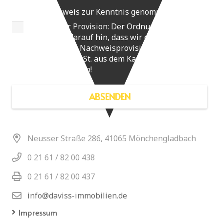
Provisionshinweis zur Kenntnis genommen
*
Hinweis zur Provision: Der Ordnung halber
weisen wir darauf hin, dass wir dem Käufer des
Objektes eine Nachweisprovision in Höhe von
3,48 % inkl. MwSt. aus dem Kaufpreis in
Rechnung stellen!
ABSENDEN
Neusser Straße 286, 41065 Mönchengladbach
0 21 61 / 82 00 438
0 21 61 / 82 00 437
info@daviss-immobilien.de
Impressum