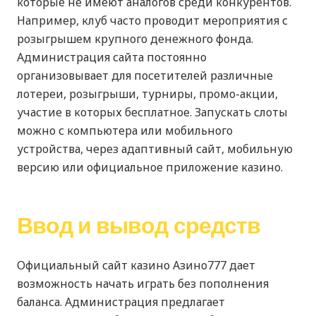
которые не имеют аналогов среди конкурентов.
Например, клуб часто проводит мероприятия с
розыгрышем крупного денежного фонда.
Администрация сайта постоянно
организовывает для посетителей различные
лотереи, розыгрыши, турниры, промо-акции,
участие в которых бесплатное. Запускать слоты
можно с компьютера или мобильного
устройства, через адаптивный сайт, мобильную
версию или официальное приложение казино.
Ввод и вывод средств
Официальный сайт казино Азино777 дает
возможность начать играть без пополнения
баланса. Администрация предлагает