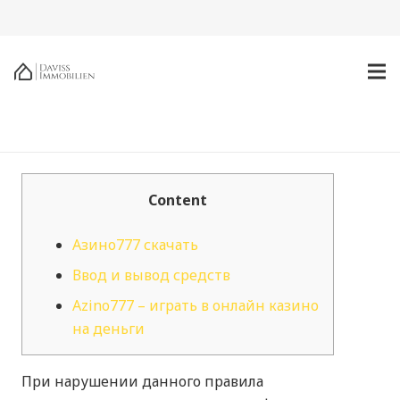
Content
Азино777 скачать
Ввод и вывод средств
Azino777 – играть в онлайн казино
на деньги
При нарушении данного правила