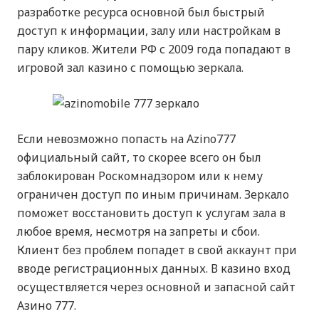
разработке ресурса основной был быстрый
доступ к информации, залу или настройкам в
пару кликов. Жители РФ с 2009 года попадают в
игровой зал казино с помощью зеркала.
Если невозможно попасть на Azino777
официальный сайт, то скорее всего он был
заблокирован Роскомнадзором или к нему
ограничен доступ по иным причинам. Зеркало
поможет восстановить доступ к услугам зала в
любое время, несмотря на запреты и сбои.
Клиент без проблем попадет в свой аккаунт при
вводе регистрационных данных. В казино вход
осуществляется через основной и запасной сайт
Азино 777.