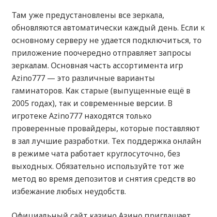
Там уже предустановлены все зеркала,
обновляются автоматически каждый день. Если к
основному серверу не удается подключиться, то
приложение поочередно отправляет запросы
зеркалам. Основная часть ассортимента игр
Azino777 — это различные варианты
гаминаторов. Как старые (выпущенные ещё в
2005 годах), так и современные версии. В
игротеке Azino777 находятся только
проверенные провайдеры, которые поставляют
в зал лучшие разработки. Тех поддержка онлайн
в режиме чата работает круглосуточно, без
выходных. Обязательно используйте тот же
метод во время депозитов и снятия средств во
избежание любых неудобств.
Официальный сайт казино Азино приглашает