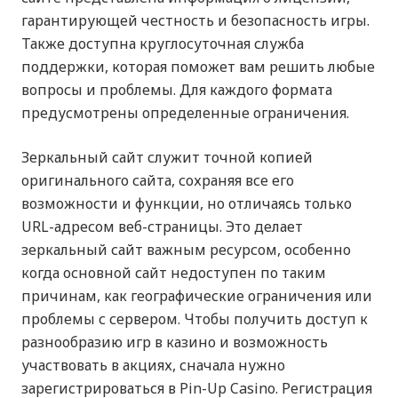
гарантирующей честность и безопасность игры.
Также доступна круглосуточная служба
поддержки, которая поможет вам решить любые
вопросы и проблемы. Для каждого формата
предусмотрены определенные ограничения.
Зеркальный сайт служит точной копией
оригинального сайта, сохраняя все его
возможности и функции, но отличаясь только
URL-адресом веб-страницы. Это делает
зеркальный сайт важным ресурсом, особенно
когда основной сайт недоступен по таким
причинам, как географические ограничения или
проблемы с сервером. Чтобы получить доступ к
разнообразию игр в казино и возможность
участвовать в акциях, сначала нужно
зарегистрироваться в Pin-Up Casino. Регистрация