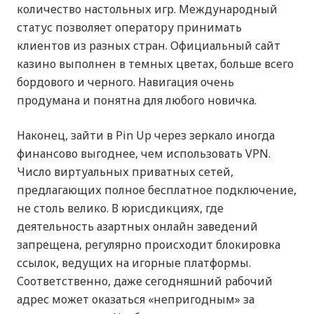
количество настольных игр. Международный
статус позволяет оператору принимать
клиентов из разных стран. Официальный сайт
казино выполнен в темных цветах, больше всего
бордового и черного. Навигация очень
продумана и понятна для любого новичка.
Наконец, зайти в Pin Up через зеркало иногда
финансово выгоднее, чем использовать VPN.
Число виртуальных приватных сетей,
предлагающих полное бесплатное подключение,
не столь велико. В юрисдикциях, где
деятельность азартных онлайн заведений
запрещена, регулярно происходит блокировка
ссылок, ведущих на игорные платформы.
Соответственно, даже сегодняшний рабочий
адрес может оказаться «непригодным» за