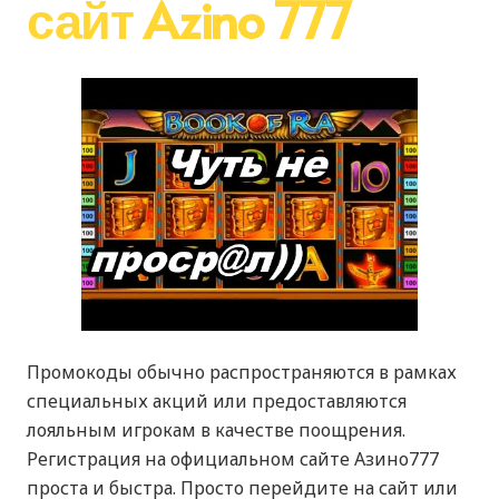
сайт Azino 777
Промокоды обычно распространяются в рамках
специальных акций или предоставляются
лояльным игрокам в качестве поощрения.
Регистрация на официальном сайте Азино777
проста и быстра. Просто перейдите на сайт или