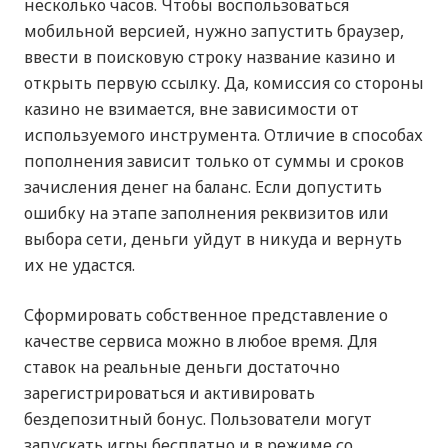
несколько часов. Чтобы воспользоваться
мобильной версией, нужно запустить браузер,
ввести в поисковую строку название казино и
открыть первую ссылку. Да, комиссия со стороны
казино не взимается, вне зависимости от
используемого инструмента. Отличие в способах
пополнения зависит только от суммы и сроков
зачисления денег на баланс. Если допустить
ошибку на этапе заполнения реквизитов или
выбора сети, деньги уйдут в никуда и вернуть
их не удастся.
Сформировать собственное представление о
качестве сервиса можно в любое время. Для
ставок на реальные деньги достаточно
зарегистрироваться и активировать
бездепозитный бонус. Пользователи могут
запускать игры бесплатно и в режиме со