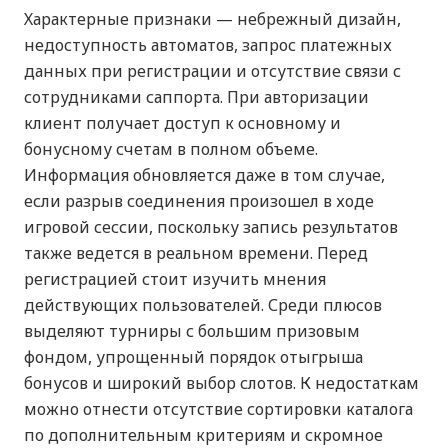
Характерные признаки — небрежный дизайн,
недоступность автоматов, запрос платежных
данных при регистрации и отсутствие связи с
сотрудниками саппорта. При авторизации
клиент получает доступ к основному и
бонусному счетам в полном объеме.
Информация обновляется даже в том случае,
если разрыв соединения произошел в ходе
игровой сессии, поскольку запись результатов
также ведется в реальном времени. Перед
регистрацией стоит изучить мнения
действующих пользователей. Среди плюсов
выделяют турниры с большим призовым
фондом, упрощенный порядок отыгрыша
бонусов и широкий выбор слотов. К недостаткам
можно отнести отсутствие сортировки каталога
по дополнительным критериям и скромное