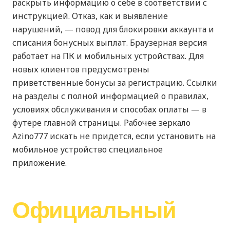
раскрыть информацию о себе в соответствии с
инструкцией. Отказ, как и выявление
нарушений, — повод для блокировки аккаунта и
списания бонусных выплат. Браузерная версия
работает на ПК и мобильных устройствах. Для
новых клиентов предусмотрены
приветственные бонусы за регистрацию. Ссылки
на разделы с полной информацией о правилах,
условиях обслуживания и способах оплаты — в
футере главной страницы. Рабочее зеркало
Azino777 искать не придется, если установить на
мобильное устройство специальное
приложение.
Официальный