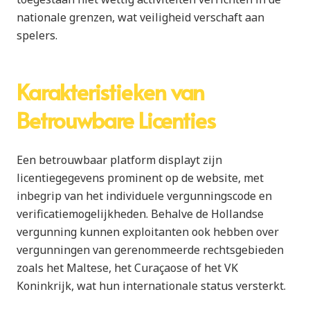
nationale grenzen, wat veiligheid verschaft aan
spelers.
Karakteristieken van
Betrouwbare Licenties
Een betrouwbaar platform displayt zijn
licentiegegevens prominent op de website, met
inbegrip van het individuele vergunningscode en
verificatiemogelijkheden. Behalve de Hollandse
vergunning kunnen exploitanten ook hebben over
vergunningen van gerenommeerde rechtsgebieden
zoals het Maltese, het Curaçaose of het VK
Koninkrijk, wat hun internationale status versterkt.