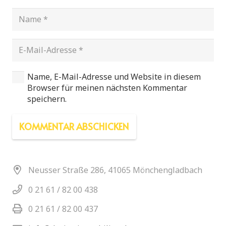
Name, E-Mail-Adresse und Website in diesem
Browser für meinen nächsten Kommentar
speichern.
KOMMENTAR ABSCHICKEN
Neusser Straße 286, 41065 Mönchengladbach
0 21 61 / 82 00 438
0 21 61 / 82 00 437