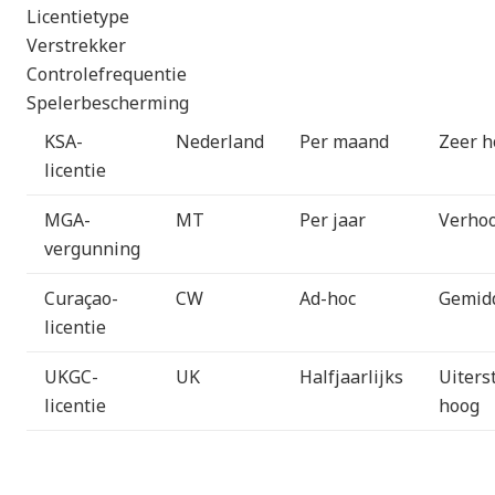
Licentietype
Verstrekker
Controlefrequentie
Spelerbescherming
KSA-
Nederland
Per maand
Zeer h
licentie
MGA-
MT
Per jaar
Verho
vergunning
Curaçao-
CW
Ad-hoc
Gemid
licentie
UKGC-
UK
Halfjaarlijks
Uiters
licentie
hoog