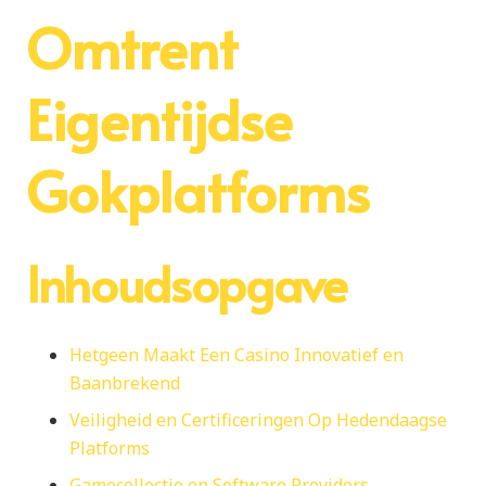
Omtrent
Eigentijdse
Gokplatforms
Inhoudsopgave
Hetgeen Maakt Een Casino Innovatief en
Baanbrekend
Veiligheid en Certificeringen Op Hedendaagse
Platforms
Gamecollectie en Software Providers