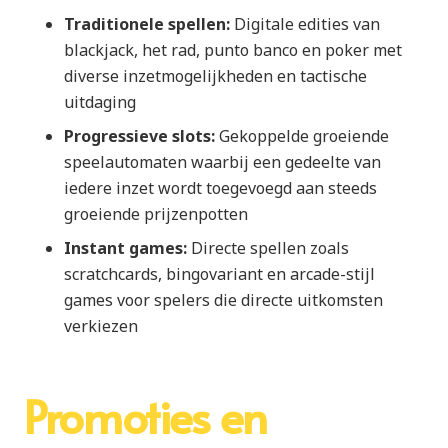
Traditionele spellen:
Digitale edities van
blackjack, het rad, punto banco en poker met
diverse inzetmogelijkheden en tactische
uitdaging
Progressieve slots:
Gekoppelde groeiende
speelautomaten waarbij een gedeelte van
iedere inzet wordt toegevoegd aan steeds
groeiende prijzenpotten
Instant games:
Directe spellen zoals
scratchcards, bingovariant en arcade-stijl
games voor spelers die directe uitkomsten
verkiezen
Promoties en