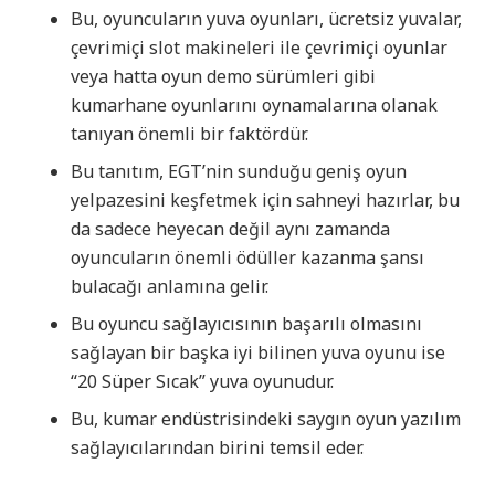
Bu, oyuncuların yuva oyunları, ücretsiz yuvalar,
çevrimiçi slot makineleri ile çevrimiçi oyunlar
veya hatta oyun demo sürümleri gibi
kumarhane oyunlarını oynamalarına olanak
tanıyan önemli bir faktördür.
Bu tanıtım, EGT’nin sunduğu geniş oyun
yelpazesini keşfetmek için sahneyi hazırlar, bu
da sadece heyecan değil aynı zamanda
oyuncuların önemli ödüller kazanma şansı
bulacağı anlamına gelir.
Bu oyuncu sağlayıcısının başarılı olmasını
sağlayan bir başka iyi bilinen yuva oyunu ise
“20 Süper Sıcak” yuva oyunudur.
Bu, kumar endüstrisindeki saygın oyun yazılım
sağlayıcılarından birini temsil eder.