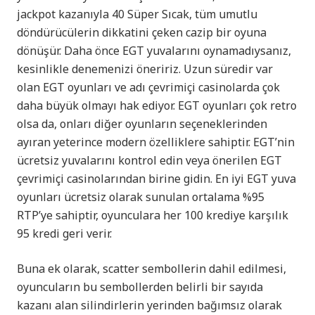
jackpot kazanıyla 40 Süper Sıcak, tüm umutlu
döndürücülerin dikkatini çeken cazip bir oyuna
dönüşür. Daha önce EGT yuvalarını oynamadıysanız,
kesinlikle denemenizi öneririz. Uzun süredir var
olan EGT oyunları ve adı çevrimiçi casinolarda çok
daha büyük olmayı hak ediyor. EGT oyunları çok retro
olsa da, onları diğer oyunların seçeneklerinden
ayıran yeterince modern özelliklere sahiptir. EGT’nin
ücretsiz yuvalarını kontrol edin veya önerilen EGT
çevrimiçi casinolarından birine gidin. En iyi EGT yuva
oyunları ücretsiz olarak sunulan ortalama %95
RTP’ye sahiptir, oyunculara her 100 krediye karşılık
95 kredi geri verir.
Buna ek olarak, scatter sembollerin dahil edilmesi,
oyuncuların bu sembollerden belirli bir sayıda
kazanı alan silindirlerin yerinden bağımsız olarak