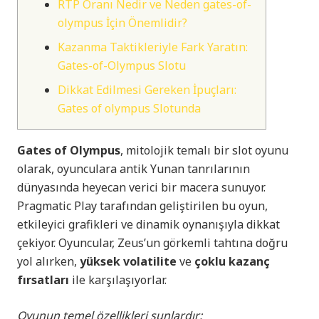
RTP Oranı Nedir ve Neden gates-of-
olympus İçin Önemlidir?
Kazanma Taktikleriyle Fark Yaratın:
Gates-of-Olympus Slotu
Dikkat Edilmesi Gereken İpuçları:
Gates of olympus Slotunda
Gates of Olympus
, mitolojik temalı bir slot oyunu
olarak, oyunculara antik Yunan tanrılarının
dünyasında heyecan verici bir macera sunuyor.
Pragmatic Play tarafından geliştirilen bu oyun,
etkileyici grafikleri ve dinamik oynanışıyla dikkat
çekiyor. Oyuncular, Zeus’un görkemli tahtına doğru
yol alırken,
yüksek volatilite
ve
çoklu kazanç
fırsatları
ile karşılaşıyorlar.
Oyunun temel özellikleri şunlardır: