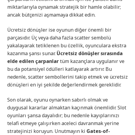
miktarlarıyla oynamak stratejik bir hamle olabilir;
ancak bütçenizi aşmamaya dikkat edin.
Ücretsiz dönüşler ise oyunun diğer önemli bir
parçasıdır. Üç veya daha fazla scatter sembolü
yakalayarak tetiklenen bu özellik, oyunculara ekstra
kazanma şansı sunar.
Ücretsiz dönüşler sırasında
elde edilen çarpanlar
tüm kazançlara uygulanır ve
bu da potansiyel ödülleri katlayarak artırır. Bu
nedenle, scatter sembollerini takip etmek ve ücretsiz
dönüşleri en iyi şekilde değerlendirmek gereklidir.
Son olarak, oyunu oynarken sabırlı olmak ve
duygusal kararlar almaktan kaçınmak önemlidir. Slot
oyunları şansa dayalıdır; bu nedenle kayıplarınızı
telafi etmeye çalışırken aceleci davranmak yerine
stratejinizi koruyun. Unutmayın ki
Gates-of-