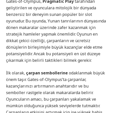
Gates-of-Olympus,
Pragmatic Play
tarafından
geliştirilen ve oyunculara mitolojik bir dünyada
benzersiz bir deneyim sunan popüler bir slot
oyunudur. Bu oyunda, Yunan tanrılarının dünyasında
dönen makaralar üzerinde zafer kazanmak için
stratejik hamleler yapmak önemlidir. Oyunun en
dikkat çekici özelliği, çarpanların ve ücretsiz
dönüşlerin birleşimiyle büyük kazançlar elde etme
potansiyelidir. Ancak bu potansiyeli en üst düzeye
çıkarmak için belirli taktikleri bilmek gerekir.
İlk olarak,
çarpan sembollerine
odaklanmak büyük
önem taşır. Gates-of-Olympus’ta çarpanlar,
kazançlarınızı artırmanın anahtarıdır ve bu
semboller rastgele olarak makaralarda belirir.
Oyuncuların amacı, bu çarpanları yakalamak ve
mümkün olduğunca yüksek seviyelerde tutmaktır.
Çarpanların etkisini artırmak için ise yüksek bahis