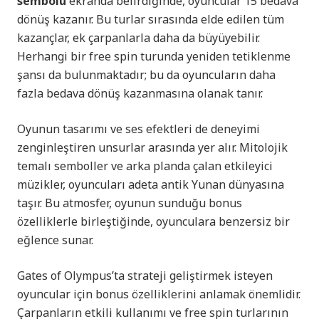
sembolü
ekranda belirdiğinde, oyuncular 15 bedava
dönüş kazanır. Bu turlar sırasında elde edilen tüm
kazançlar, ek çarpanlarla daha da büyüyebilir.
Herhangi bir free spin turunda yeniden tetiklenme
şansı da bulunmaktadır; bu da oyuncuların daha
fazla bedava dönüş kazanmasına olanak tanır.
Oyunun tasarımı ve ses efektleri de deneyimi
zenginleştiren unsurlar arasında yer alır. Mitolojik
temalı semboller ve arka planda çalan etkileyici
müzikler, oyuncuları adeta antik Yunan dünyasına
taşır. Bu atmosfer, oyunun sunduğu bonus
özelliklerle birleştiğinde, oyunculara benzersiz bir
eğlence sunar.
Gates of Olympus’ta strateji geliştirmek isteyen
oyuncular için bonus özelliklerini anlamak önemlidir.
Çarpanların etkili kullanımı ve free spin turlarının