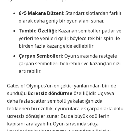
6×5 Makara Düzeni:
Standart slotlardan farklı
olarak daha geniş bir oyun alanı sunar.
Tumble Özelliği:
Kazanan semboller patlar ve
yerlerine yenileri gelir, böylece tek bir spin ile
birden fazla kazanç elde edilebilir.
Çarpan Sembolleri:
Oyun sırasında rastgele
çarpan sembolleri belirebilir ve kazançlarınızı
artırabilir.
Gates of Olympus’un en çekici yanlarından biri de
sunduğu
ücretsiz döndürme
özelliğidir. Üç veya
daha fazla scatter sembolü yakaladığınızda
tetiklenen bu özellik, oyunculara ek çarpanlarla dolu
ücretsiz dönüşler sunar. Bu da büyük ödüllerin
kapısını aralayabilir. Oyun sırasında sıkça