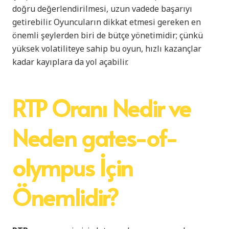
doğru değerlendirilmesi, uzun vadede başarıyı
getirebilir. Oyuncuların dikkat etmesi gereken en
önemli şeylerden biri de bütçe yönetimidir; çünkü
yüksek volatiliteye sahip bu oyun, hızlı kazançlar
kadar kayıplara da yol açabilir.
RTP Oranı Nedir ve
Neden gates-of-
olympus İçin
Önemlidir?