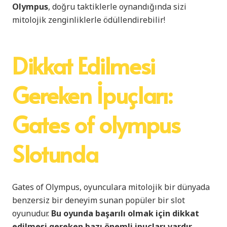
Olympus
, doğru taktiklerle oynandığında sizi
mitolojik zenginliklerle ödüllendirebilir!
Dikkat Edilmesi
Gereken İpuçları:
Gates of olympus
Slotunda
Gates of Olympus, oyunculara mitolojik bir dünyada
benzersiz bir deneyim sunan popüler bir slot
oyunudur.
Bu oyunda başarılı olmak için dikkat
edilmesi gereken bazı önemli ipuçları vardır.