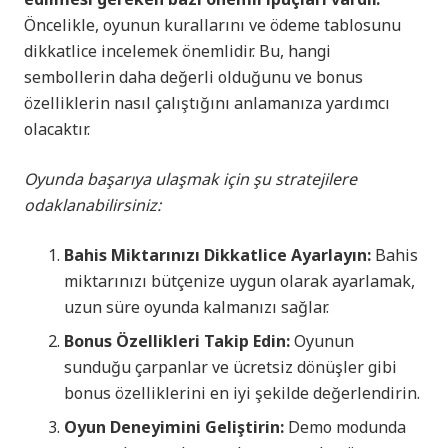
Öncelikle, oyunun kurallarını ve ödeme tablosunu
dikkatlice incelemek önemlidir. Bu, hangi
sembollerin daha değerli olduğunu ve bonus
özelliklerin nasıl çalıştığını anlamanıza yardımcı
olacaktır.
Oyunda başarıya ulaşmak için şu stratejilere
odaklanabilirsiniz:
Bahis Miktarınızı Dikkatlice Ayarlayın:
Bahis
miktarınızı bütçenize uygun olarak ayarlamak,
uzun süre oyunda kalmanızı sağlar.
Bonus Özellikleri Takip Edin:
Oyunun
sunduğu çarpanlar ve ücretsiz dönüşler gibi
bonus özelliklerini en iyi şekilde değerlendirin.
Oyun Deneyimini Geliştirin:
Demo modunda