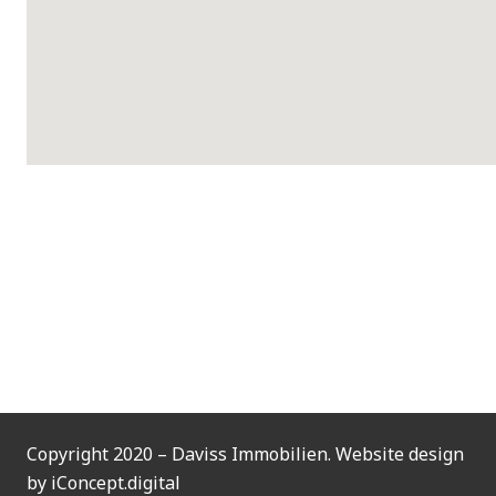
Copyright 2020 – Daviss Immobilien. Website design
by
iConcept.digital