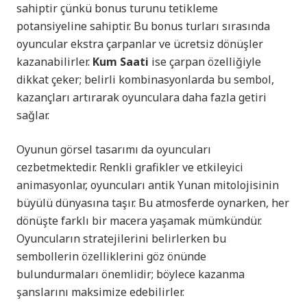
sahiptir çünkü bonus turunu tetikleme
potansiyeline sahiptir. Bu bonus turları sırasında
oyuncular ekstra çarpanlar ve ücretsiz dönüşler
kazanabilirler.
Kum Saati
ise çarpan özelliğiyle
dikkat çeker; belirli kombinasyonlarda bu sembol,
kazançları artırarak oyunculara daha fazla getiri
sağlar.
Oyunun görsel tasarımı da oyuncuları
cezbetmektedir. Renkli grafikler ve etkileyici
animasyonlar, oyuncuları antik Yunan mitolojisinin
büyülü dünyasına taşır. Bu atmosferde oynarken, her
dönüşte farklı bir macera yaşamak mümkündür.
Oyuncuların stratejilerini belirlerken bu
sembollerin özelliklerini göz önünde
bulundurmaları önemlidir; böylece kazanma
şanslarını maksimize edebilirler.