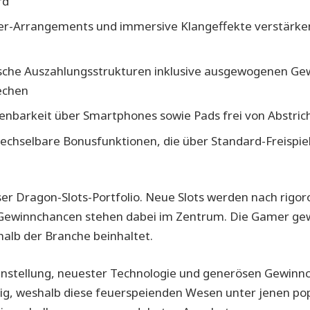
rd
-Arrangements und immersive Klangeffekte verstärken
he Auszahlungsstrukturen inklusive ausgewogenen Gew
echen
nbarkeit über Smartphones sowie Pads frei von Abstrich
hselbare Bonusfunktionen, die über Standard-Freispiele
r Dragon-Slots-Portfolio. Neue Slots werden nach rigoros
Gewinnchancen stehen dabei im Zentrum. Die Gamer gewi
rhalb der Branche beinhaltet.
nstellung, neuester Technologie und generösen Gewinnc
dig, weshalb diese feuerspeienden Wesen unter jenen p