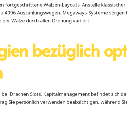
n fortgeschrittene Walzen-Layouts. Anstelle klassischer 
 zu 4096 Auszahlungswegen. Megaways-Systeme sorgen be
 per Walze durch allen Drehung variiert.
gien bezüglich op
n
 bei Drachen Slots. Kapitalmanagement befindet sich da
rag Sie persönlich verwenden beabsichtigen, während Sie v