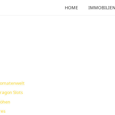
HOME
IMMOBILIE
tomatenwelt
ragon Slots
höhen
res