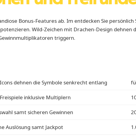
andiose Bonus-Features ab. Im entdecken Sie persönlich 
 potenzieren. Wild-Zeichen mit Drachen-Design dehnen di
 Gewinnmultiplikatoren triggern.
Icons dehnen die Symbole senkrecht entlang
fü
 Freispiele inklusive Multiplern
1
swahl samt sicheren Gewinnen
20
che Auslösung samt Jackpot
1.