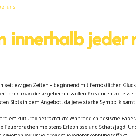
ei uns
 innerhalb jeder
seit ewigen Zeiten – beginnend mit fernöstlichen Glücks
ertieren man diese geheimnisvollen Kreaturen zu fessel
ten Slots in dem Angebot, da jene starke Symbolik samt 
giert kulturell beträchtlich: Während chinesische Fabe
e Feuerdrachen meistens Erlebnisse und Schatzjagd. Unsr
Spielwelten inklusive großem Wiedererkennungseffekt.