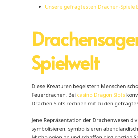
Unsere gefragtesten Drachen-Spiele b
Drachensagen
Spielwelt
Diese Kreaturen begeistern Menschen schon 
Feuerdrachen. Bei
casino Dragon Slots
konv
Drachen Slots rechnen mit zu den gefragtes
Jene Repräsentation der Drachenwesen diver
symbolisieren, symbolisieren abendländisch
Mythologien an und schaffen einzigartige 