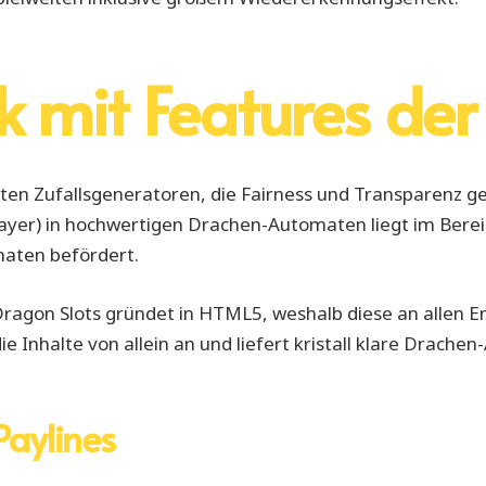
 mit Features der
ten Zufallsgeneratoren, die Fairness und Transparenz ge
layer) in hochwertigen Drachen-Automaten liegt im Berei
maten befördert.
ragon Slots gründet in HTML5, weshalb diese an allen E
e Inhalte von allein an und liefert kristall klare Drache
Paylines