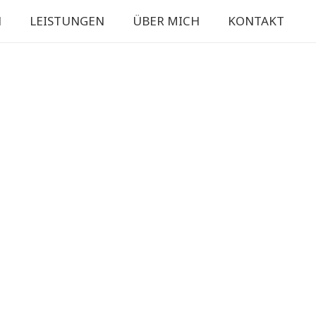
N
LEISTUNGEN
ÜBER MICH
KONTAKT