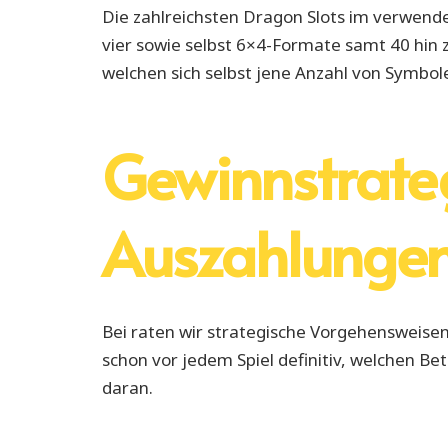
Die zahlreichsten Dragon Slots im verwende
vier sowie selbst 6×4-Formate samt 40 hin
welchen sich selbst jene Anzahl von Symbole
Gewinnstrate
Auszahlunge
Bei raten wir strategische Vorgehensweisen
schon vor jedem Spiel definitiv, welchen Bet
daran.