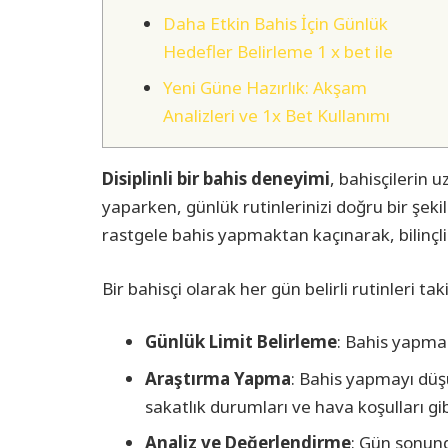
Daha Etkin Bahis İçin Günlük
Hedefler Belirleme 1 x bet ile
Yeni Güne Hazırlık: Akşam
Analizleri ve 1x Bet Kullanımı
Disiplinli bir bahis deneyimi
, bahisçilerin 
yaparken, günlük rutinlerinizi doğru bir şeki
rastgele bahis yapmaktan kaçınarak, bilinçli 
Bir bahisçi olarak her gün belirli rutinleri ta
Günlük Limit Belirleme
: Bahis yapmad
Araştırma Yapma
: Bahis yapmayı düş
sakatlık durumları ve hava koşulları g
Analiz ve Değerlendirme
: Gün sonund