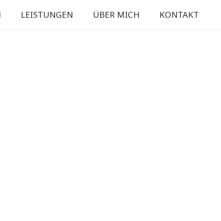
N
LEISTUNGEN
ÜBER MICH
KONTAKT