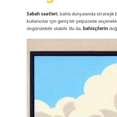
Sabah saatleri
, bahis dünyasında stratejik
kullanıcılar için geniş bir yelpazede seçenek
öngörülebilir olabilir. Bu da,
bahisçilerin
doğr