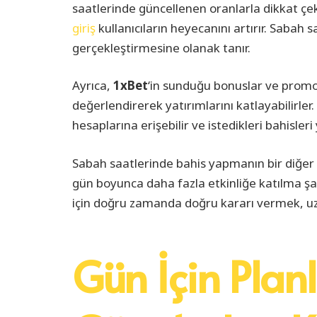
saatlerinde güncellenen oranlarla dikkat çe
giriş
kullanıcıların heyecanını artırır. Sabah 
gerçekleştirmesine olanak tanır.
Ayrıca,
1xBet
‘in sunduğu bonuslar ve promosy
değerlendirerek yatırımlarını katlayabilirler
hesaplarına erişebilir ve istedikleri bahisleri 
Sabah saatlerinde bahis yapmanın bir diğer 
gün boyunca daha fazla etkinliğe katılma şa
için doğru zamanda doğru kararı vermek, uzu
Gün İçin Plan