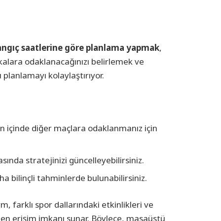
ngıç saatlerine göre planlama yapmak
,
kalara odaklanacağınızı belirlemek ve
u planlamayı kolaylaştırıyor.
ün içinde diğer maçlara odaklanmanız için
sında stratejinizi güncelleyebilirsiniz.
aha bilinçli tahminlerde bulunabilirsiniz.
, farklı spor dallarındaki etkinlikleri ve
en erişim imkanı sunar. Böylece, masaüstü