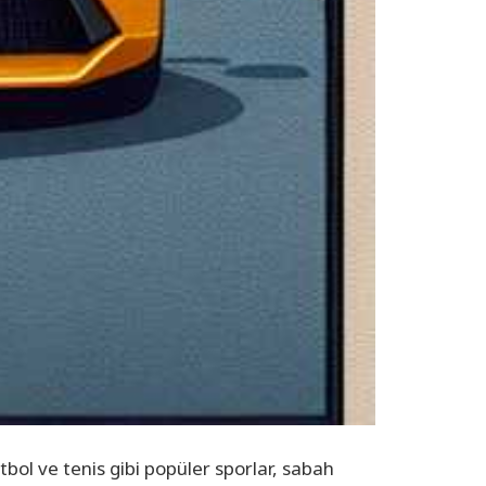
etbol ve tenis gibi popüler sporlar, sabah