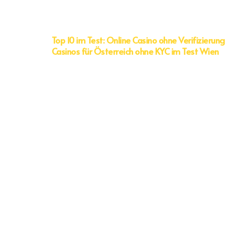
Top 10 im Test: Online Casino ohne Verifizierung
Casinos für Österreich ohne KYC im Test Wien