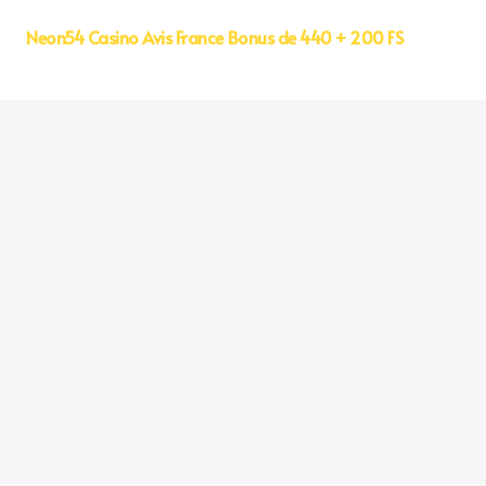
Neon54 Casino Avis France Bonus de 440 + 200 FS