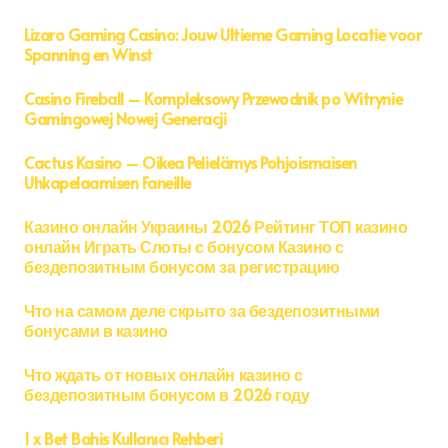
Lizaro Gaming Casino: Jouw Ultieme Gaming Locatie voor
Spanning en Winst
Casino Fireball – Kompleksowy Przewodnik po Witrynie
Gamingowej Nowej Generacji
Cactus Kasino – Oikea Pelielämys Pohjoismaisen
Uhkapelaamisen Faneille
Казино онлайн Украины 2026 Рейтинг ТОП казино
онлайн Играть Слоты с бонусом Казино с
бездепозитным бонусом за регистрацию
Что на самом деле скрыто за бездепозитными
бонусами в казино
Что ждать от новых онлайн казино с
бездепозитным бонусом в 2026 году
1 x Bet Bahis Kullanıcı Rehberi