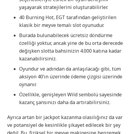
yaşayarak stratejilerini oluşturabilirler.
40 Burning Hot, EGT tarafından geliştirilen
klasik bir meyve temalı slot oyunudur.
Burada bulunabilecek ücretsiz döndürme
özelliği yoktur, ancak yine de bu orta derecede
değişken slotta bahsinizin 4.000 katına kadar
kazanabilirsiniz.
Oyundur ve adından da anlaşılacağı gibi, tüm
aksiyon 40’ın üzerinde ödeme çizgisi üzerinde
oynanır.
Özellikle, genişleyen Wild sembolü sayesinde
kazanç şansınızı daha da artırabilirsiniz.
Ayrıca artan bir jackpot kazanma olasılığınız da var
ve potansiyel de kesinlikle şikayet edilecek bir şey
değil. Bu, fiziksel bir meyve makinesine benzemek