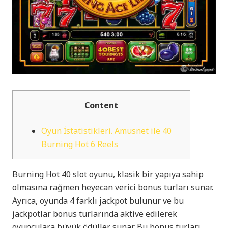
Content
Oyun İstatistikleri. Amusnet ile 40
Burning Hot 6 Reels
Burning Hot 40 slot oyunu, klasik bir yapıya sahip
olmasına rağmen heyecan verici bonus turları sunar.
Ayrıca, oyunda 4 farklı jackpot bulunur ve bu
jackpotlar bonus turlarında aktive edilerek
oyunculara büyük ödüller sunar. Bu bonus turları,