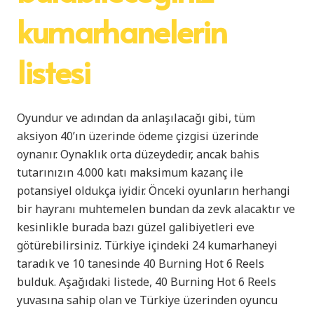
kumarhanelerin
listesi
Oyundur ve adından da anlaşılacağı gibi, tüm
aksiyon 40’ın üzerinde ödeme çizgisi üzerinde
oynanır. Oynaklık orta düzeydedir, ancak bahis
tutarınızın 4.000 katı maksimum kazanç ile
potansiyel oldukça iyidir. Önceki oyunların herhangi
bir hayranı muhtemelen bundan da zevk alacaktır ve
kesinlikle burada bazı güzel galibiyetleri eve
götürebilirsiniz. Türkiye içindeki 24 kumarhaneyi
taradık ve 10 tanesinde 40 Burning Hot 6 Reels
bulduk. Aşağıdaki listede, 40 Burning Hot 6 Reels
yuvasına sahip olan ve Türkiye üzerinden oyuncu