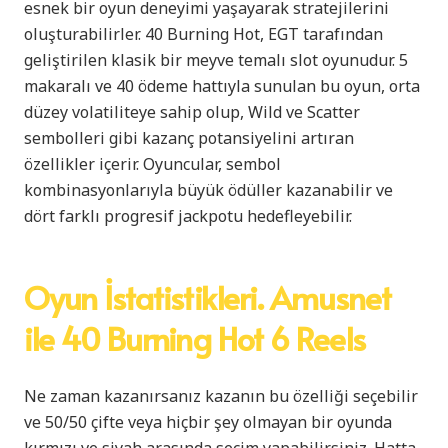
esnek bir oyun deneyimi yaşayarak stratejilerini
oluşturabilirler. 40 Burning Hot, EGT tarafından
geliştirilen klasik bir meyve temalı slot oyunudur. 5
makaralı ve 40 ödeme hattıyla sunulan bu oyun, orta
düzey volatiliteye sahip olup, Wild ve Scatter
sembolleri gibi kazanç potansiyelini artıran
özellikler içerir. Oyuncular, sembol
kombinasyonlarıyla büyük ödüller kazanabilir ve
dört farklı progresif jackpotu hedefleyebilir.
Oyun İstatistikleri. Amusnet
ile 40 Burning Hot 6 Reels
Ne zaman kazanırsanız kazanın bu özelliği seçebilir
ve 50/50 çifte veya hiçbir şey olmayan bir oyunda