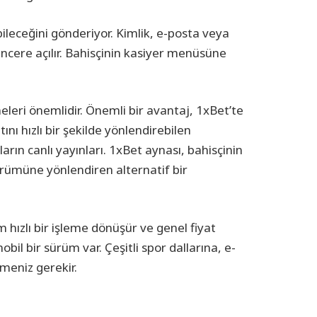
bileceğini gönderiyor. Kimlik, e-posta veya
encere açılır. Bahisçinin kasiyer menüsüne
eleri önemlidir. Önemli bir avantaj, 1xBet’te
nı hızlı bir şekilde yönlendirebilen
arın canlı yayınları. 1xBet aynası, bahisçinin
sürümüne yönlendiren alternatif bir
 hızlı bir işleme dönüşür ve genel fiyat
bil bir sürüm var. Çeşitli spor dallarına, e-
meniz gerekir.