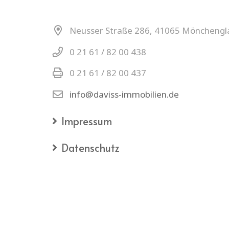
Neusser Straße 286, 41065 Möncheng
0 21 61 / 82 00 438
0 21 61 / 82 00 437
info@daviss-immobilien.de
Impressum
Datenschutz