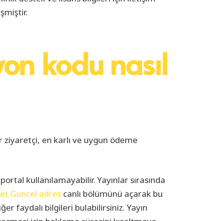
şmiştir.
on kodu nasıl
r ziyaretçi, en karlı ve uygun ödeme
ortal kullanılamayabilir. Yayınlar sırasında
et Guncel adres
canlı bölümünü açarak bu
 faydalı bilgileri bulabilirsiniz. Yayın