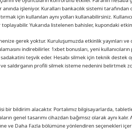
çlarını ve oyuncuların konforunu etkiler. Paranın hesaba 
anında işleniyor. Kuralları bankacılık sistemi tarafından 
ırmak için kullanılan aynı yolları kullanabilirsiniz. Kullanıcı
 toplayabilir. Yukarıda listelenen bahisler, kupondaki etkinl
nize gerek yoktur. Kuruluşumuzda etkinlik yayınları ve ca
amasını indirebilirler. 1xbet bonusları, yeni kullanıcıları
adakatini teşvik eder. Hesabı silmek için teknik destek
e saldırganın profili silmek isteme nedenini belirtmek z
 bir bildirim alacaktır. Portalımız bilgisayarlarda, tablet
ayfaların genel tasarımı cihazdan bağımsız olarak aynı kalı
ne ve Daha Fazla bölümüne yönlendiren seçenekleri içeri