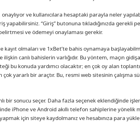
 onaylıyor ve kullanıcılara hesaptaki parayla neler yapıla
ş yapabilirsiniz. “Giriş” butonuna tıkladığınızda gerekli p
 belirtmesi ve ödemeyi onaylaması gerekir.
eye kayıt olmaları ve 1xBet’te bahis oynamaya başlayabilm
şkin canlı bahislerin varlığıdır. Bu yöntem, maçın gidişatı
teği bu konuda yardımcı olacaktır; en çok oy alan toplantıl
n çok yararlı bir araçtır. Bu, resmi web sitesinin çalışma 
nlı bir sonucu seçer. Daha fazla seçenek eklendiğinde işlem
sinde iPhone ve Android akıllı telefon sahiplerine yönelik mo
s yapmak için siteye kaydolmanız ve hesabınıza para yükle