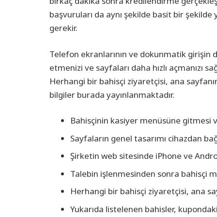
birkaç dakika sonra kredilendirme gerçekle
başvuruları da aynı şekilde basit bir şekild
gerekir.
Telefon ekranlarının ve dokunmatik girişin d
etmenizi ve sayfaları daha hızlı açmanızı sağ
Herhangi bir bahisçi ziyaretçisi, ana sayfanın
bilgiler burada yayınlanmaktadır.
Bahisçinin kasiyer menüsüne gitmesi v
Sayfaların genel tasarımı cihazdan bağı
Şirketin web sitesinde iPhone ve Androi
Talebin işlenmesinden sonra bahisçi müşt
Herhangi bir bahisçi ziyaretçisi, ana s
Yukarıda listelenen bahisler, kupondaki e