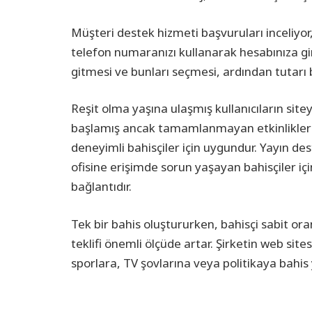
Müşteri destek hizmeti başvuruları inceliyor,
telefon numaranızı kullanarak hesabınıza giri
gitmesi ve bunları seçmesi, ardından tutarı
Reşit olma yaşına ulaşmış kullanıcıların sit
başlamış ancak tamamlanmayan etkinliklere ili
deneyimli bahisçiler için uygundur. Yayın des
ofisine erişimde sorun yaşayan bahisçiler içi
bağlantıdır.
Tek bir bahis oluştururken, bahisçi sabit ora
teklifi önemli ölçüde artar. Şirketin web site
sporlara, TV şovlarına veya politikaya bahi