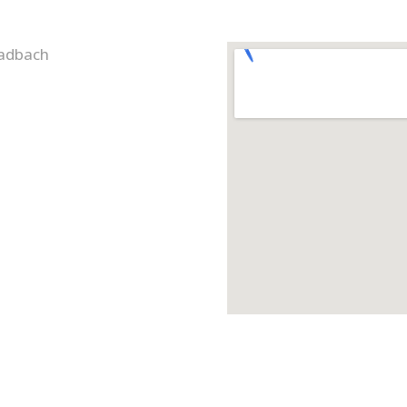
ladbach