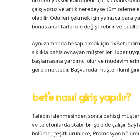
hizmeti yüksek kalitededir çünkü bahis sonu
çalışıyoruz ve artık neredeyse tüm ödemeler 
olabilir. Ödülleri çekmek için yalnızca para yat
bonus anahtarları ile değiştirebilir ve ödüller
Aynı zamanda hesap almak için 1xBet indirme
sıklıkla bahis oynayan müşteriler 1xbet uygul
başlamasına yardımcı olur ve müdavimlerin s
gerekmektedir. Başvuruda müşteri kimliğini v
bet’e nasıl giriş yapılır?
Talebin işlenmesinden sonra bahisçi müşterisi
ve telefonlarda stabil bir şekilde çalışır. S
bölüme, çeşitli ürünlere, Promosyon bölümü