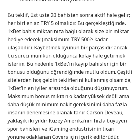
Bu teklif, üst üste 20 bahisten sonra aktif hale gelir;
her biri en az TRY 5 olmalıdır. Bu gerçekleştiğinde,
1xBet bahis miktarınıza bağlı olarak size bir miktar
hediye edecek (maksimum TRY 500’e kadar
ulaşabilir). Kaybetmek oyunun bir parçasıdır ancak
bu süreci mümkün olduğunca kolay hale getirmek
isterim. Bu nedenle 1xBet’in kayıp bahisler için bir
bonusu olduğunu öğrendiğimde mutlu oldum. Çeşitli
sitelerden hoş geldin tekliflerini kullanmış olsam da,
1xBet’in en iyiler arasında olduğunu düşünüyorum.
Maksimum bonus miktarı o kadar yüksek değil ama
daha düşük minimum nakit gereksinimi daha fazla
insanın denemesine olanak tanır. Carson Deveau,
yaklaşık iki yıldır Kuzey Amerika’nın hızla büyüyen
spor bahisleri ve iGaming endüstrisinin ticari
yönüne odaklanan Covers için içerik editörüdür.