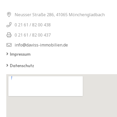
Neusser Straße 286, 41065 Mönchengladbach
0 21 61 / 82 00 438
0 21 61 / 82 00 437
info@daviss-immobilien.de
Impressum
Datenschutz