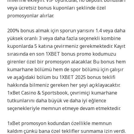
imlerine ekleyin. VIP oyuncular, no deposit bonusları
veya ücretsiz bonus kuponları şeklinde özel
promosyonlar alırlar.
200% bonus almak için sporun yarısını 1.4 veya daha
yüksek oranlı 3 veya daha fazla seçenekli kombine
kuponlarda 5 katına çevirmeniz gerekmektedir. Kayıt
sırasında en son 1XBET bonus promo kodumuzu
girenler özel bir promosyon alacaklar. Bu bonus hem
kumarhane bölümü hem de spor bölümü için çalışır
ve aşağıdaki bölüm bu 1XBET 2025 bonus teklifi
hakkında bilmeniz gereken her şeyi açıklayacaktır.
1хВеt Саsino & Sрοrtsbοοk, çevrimiçi kumarhane
tutkunlarını daha büyük ve daha iyi eğlence
seçenekleriyle memnun etmeye devam etmektedir.
1xBet promosyon kodundan özellikle memnun
kaldım çünkü bana özel teklifler sunmama izin verdi.