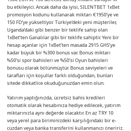
bu etkileyici. Ancak daha da iyisi, SILENTBET 1xBet
promosyon kodunu kullanarak miktarı €1950’ye ve
150 FD’ye yükseltiyor. Türkiye’deki yeni müşteriler,
Uganda’daki gibi benzer bir teklife sahip olan
1xBet’ten Ganalılar gibi bir teklife sahiptir. Yeni bir
hesap açanlar için 1xBet’ten masada 2915 GHS’ye
kadar büyük bir %300 bonus var. Bonus miktarı
%50’si spor bahisleri ve %50’si Oyun bahisleri
bonusu olarak bölünmüştür. Bonus seviyeleri ve
tarafları için koşullar farklı olduğundan, bunları
sitede dikkatlice okuduğunuzdan emin olun.
Yatırım yaptığınızda, ücretsiz bahis kredileri
otomatik olarak hesabınıza hediye edilecek, yatırım
miktarınızla aynı değerde olacaktır. En az TRY 10
veya yerel para biriminizdeki karşılığındaki bir e-
cüzdan veya banka transferini kullanmanızı öneririz.