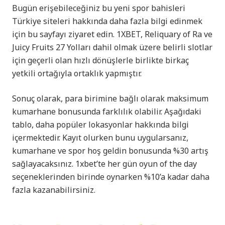
Bugün erişebileceğiniz bu yeni spor bahisleri
Türkiye siteleri hakkında daha fazla bilgi edinmek
için bu sayfayı ziyaret edin. 1XBET, Reliquary of Ra ve
Juicy Fruits 27 Yolları dahil olmak üzere belirli slotlar
için geçerli olan hızlı dönüşlerle birlikte birkaç
yetkili ortağıyla ortaklık yapmıştır.
Sonuç olarak, para birimine bağlı olarak maksimum
kumarhane bonusunda farklılık olabilir. Aşağıdaki
tablo, daha popüler lokasyonlar hakkında bilgi
içermektedir. Kayıt olurken bunu uygularsanız,
kumarhane ve spor hoş geldin bonusunda %30 artış
sağlayacaksınız. 1xbet’te her gün oyun of the day
seçeneklerinden birinde oynarken %10’a kadar daha
fazla kazanabilirsiniz.